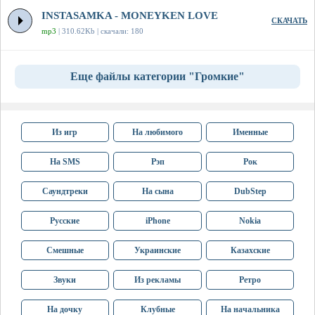
INSTASAMKA - MONEYKEN LOVE
СКАЧАТЬ
mp3
| 310.62Kb | скачали: 180
Еще файлы категории "Громкие"
Из игр
На любимого
Именные
На SMS
Рэп
Рок
Саундтреки
На сына
DubStep
Русские
iPhone
Nokia
Смешные
Украинские
Казахские
Звуки
Из рекламы
Ретро
На дочку
Клубные
На начальника