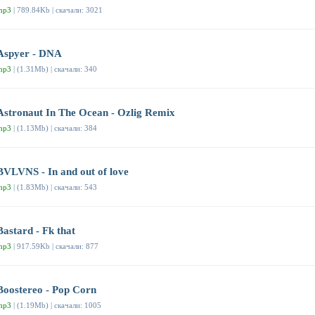
mp3
| 789.84Kb | скачали: 3021
Aspyer - DNA
mp3
| (1.31Mb) | скачали: 340
Astronaut In The Ocean - Ozlig Remix
mp3
| (1.13Mb) | скачали: 384
BVLVNS - In and out of love
mp3
| (1.83Mb) | скачали: 543
Bastard - Fk that
mp3
| 917.59Kb | скачали: 877
Boostereo - Pop Corn
mp3
| (1.19Mb) | скачали: 1005