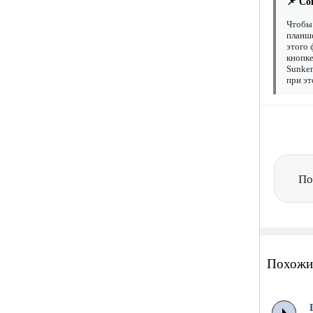
📌 Со
Чтобы 
планше
этого 
кнопке
Sunken
при эт
По
Похожи