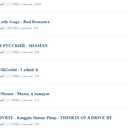
mp3
| (1.15Mb) | скачали: 4443
Lady Gaga - Bad Romance
mp3
| 380.9Kb | скачали: 534
Я РУССКИЙ - SHAMAN
mp3
| (1.53Mb) | скачали: 246
24kGoldn - I admit it
mp3
| (1.22Mb) | скачали: 256
2Маши - Мама, я танцую
mp3
| (1.16Mb) | скачали: 212
DVRST - Kingpin Skinny Pimp - THINKIN OF A DRIVE BY
mp3
| (1.55Mb) | скачали: 200