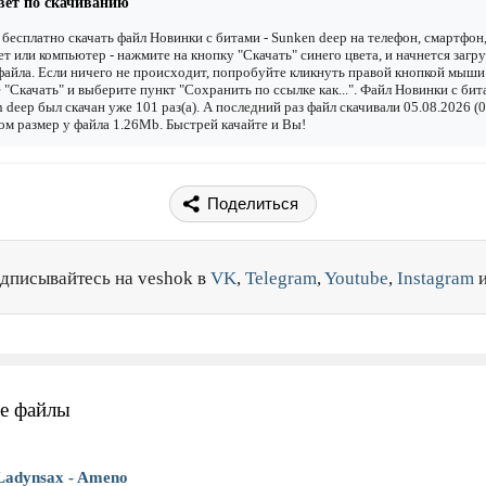
вет по скачиванию
бесплатно скачать файл Новинки с битами - Sunken deep на телефон, смартфон
т или компьютер - нажмите на кнопку "Скачать" синего цвета, и начнется загру
файла. Если ничего не происходит, попробуйте кликнуть правой кнопкой мыши
 "Скачать" и выберите пункт "Сохранить по ссылке как...". Файл Новинки с бит
 deep был скачан уже 101 раз(а). А последний раз файл скачивали 05.08.2026 (0
ом размер у файла 1.26Mb. Быстрей качайте и Вы!
Поделиться
дписывайтесь на veshok в
VK
,
Telegram
,
Youtube
,
Instagram
е файлы
Ladynsax - Ameno