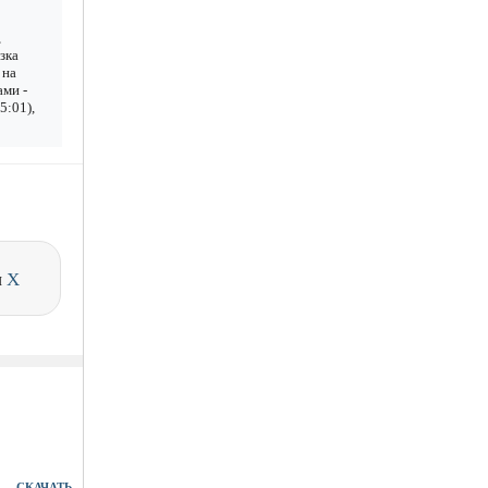
,
зка
 на
ами -
5:01),
и
X
СКАЧАТЬ