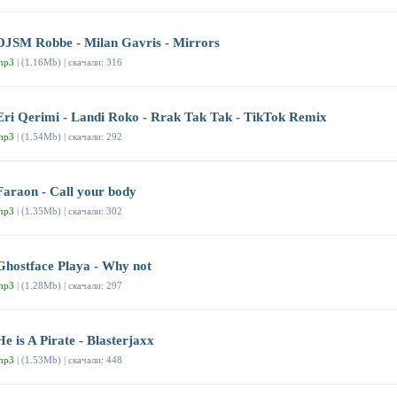
DJSM Robbe - Milan Gavris - Mirrors
mp3
| (1.16Mb) | скачали: 316
Eri Qerimi - Landi Roko - Rrak Tak Tak - TikTok Remix
mp3
| (1.54Mb) | скачали: 292
Faraon - Call your body
mp3
| (1.35Mb) | скачали: 302
Ghostface Playa - Why not
mp3
| (1.28Mb) | скачали: 297
He is A Pirate - Blasterjaxx
mp3
| (1.53Mb) | скачали: 448