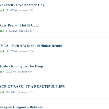
Kordhell - Live Another Day
mp3
| (1.36Mb) | скачали: 312
Katy Perry - Hot N Cold
mp3
| 376.92Kb | скачали: 517
JVLA - Such A Whore - Stellular Remix
mp3
| (1.52Mb) | скачали: 734
Adele - Rolling In The Deep
mp3
| 620.1Kb | скачали: 644
ACE OF BASE - IT A BEAUTIFUL LIFE
mp3
| 468.13Kb | скачали: 376
Imagine Dragons - Believer