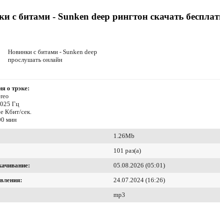
и с битами - Sunken deep рингтон скачать беспла
Новинки с битами - Sunken deep
прослушать онлайн
я о трэке:
reo
1025 Гц
ee Кбит/сек.
00 мин
1.26Mb
101 раз(а)
качивание:
05.08.2026 (05:01)
вления:
24.07.2024 (16:26)
mp3