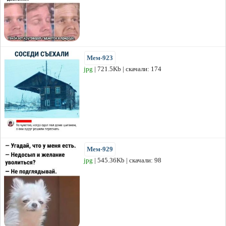
Мем-923
jpg
| 721.5Kb | скачали: 174
Мем-929
jpg
| 545.36Kb | скачали: 98