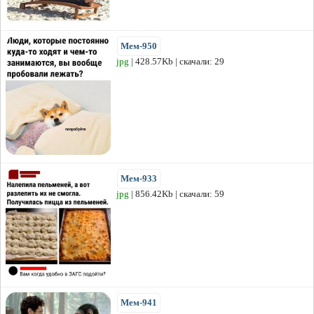
Мем-950
jpg
| 428.57Kb | скачали: 29
Мем-933
jpg
| 856.42Kb | скачали: 59
Мем-941