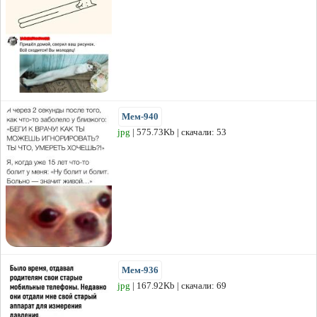
Мем-940
jpg
| 575.73Kb | скачали: 53
Мем-936
jpg
| 167.92Kb | скачали: 69