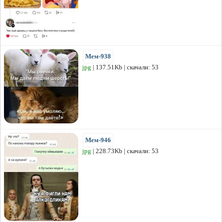
Мем-938
jpg
| 137.51Kb | скачали: 53
Мем-946
jpg
| 228.73Kb | скачали: 53