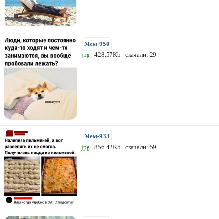
Мем-950
jpg
| 428.57Kb | скачали: 29
Мем-933
jpg
| 856.42Kb | скачали: 59