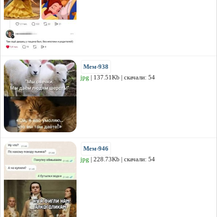
Мем-938
jpg
| 137.51Kb | скачали: 54
Мем-946
jpg
| 228.73Kb | скачали: 54