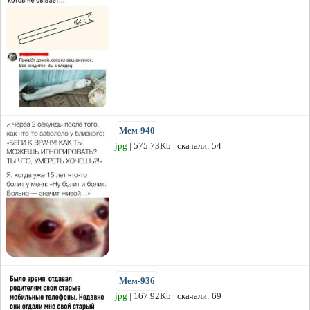
Мем-940
jpg
| 575.73Kb | скачали: 54
Мем-936
jpg
| 167.92Kb | скачали: 69