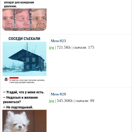
Мем-923
jpg
| 721.5Kb | скачали: 175
Мем-929
jpg
| 545.36Kb | скачали: 99