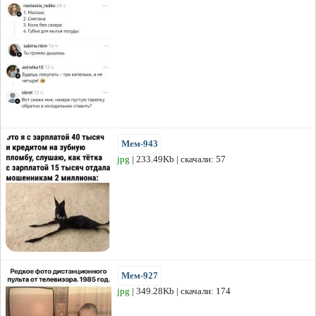
Мем-943
jpg
| 233.49Kb | скачали: 57
Мем-927
jpg
| 349.28Kb | скачали: 174