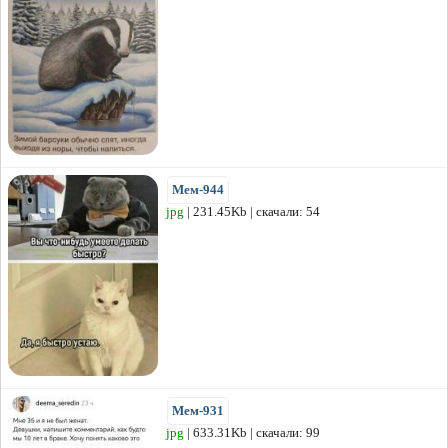
Мем-944
jpg
| 231.45Kb | скачали: 54
Мем-931
jpg
| 633.31Kb | скачали: 99