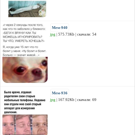
Мем-940
jpg
| 575.73Kb | скачали: 54
Мем-936
jpg
| 167.92Kb | скачали: 69