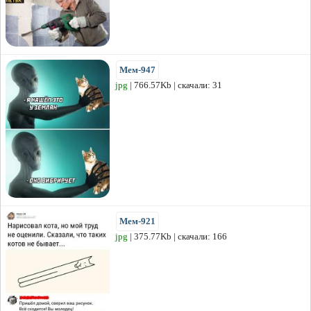
Мем-947
jpg
| 766.57Kb | скачали: 31
Мем-921
jpg
| 375.77Kb | скачали: 166