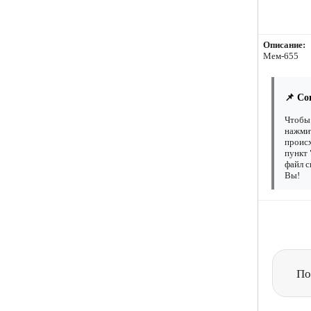
Описание:
Мем-655
📌 Со
Чтобы 
нажмит
происх
пункт 
файл с
Вы!
По