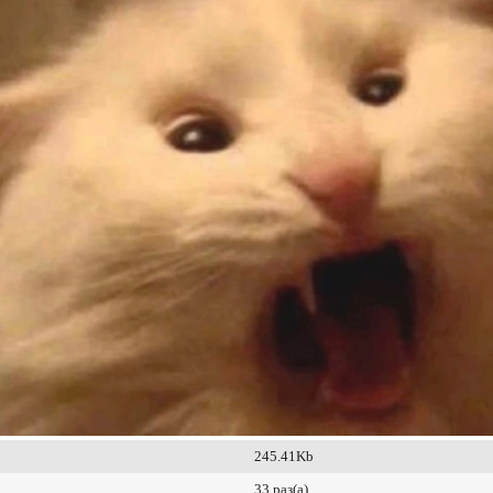
245.41Kb
33 раз(а)