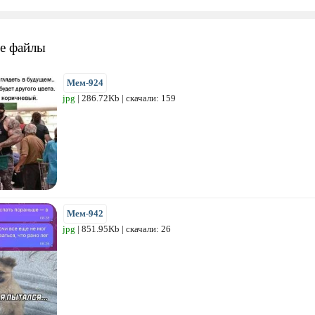
е файлы
Мем-924
jpg
| 286.72Kb | скачали: 159
Мем-942
jpg
| 851.95Kb | скачали: 26