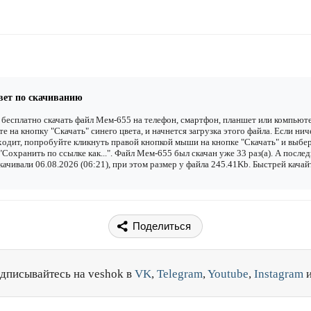
вет по скачиванию
бесплатно скачать файл Мем-655 на телефон, смартфон, планшет или компьюте
е на кнопку "Скачать" синего цвета, и начнется загрузка этого файла. Если нич
одит, попробуйте кликнуть правой кнопкой мыши на кнопке "Скачать" и выбе
"Сохранить по ссылке как...". Файл Мем-655 был скачан уже 33 раз(а). А после
качивали 06.08.2026 (06:21), при этом размер у файла 245.41Kb. Быстрей качай
Поделиться
дписывайтесь на veshok в
VK
,
Telegram
,
Youtube
,
Instagram