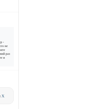
р -
его не
рите
дний раз
те и
и
X