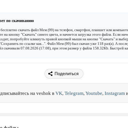
вет по скачиванию
бесплатно скачать файл Мем (99) на телефон, смартфон, планшет или компьюте
е на кнопку "Скачать" синего цвета, и начнется загрузка этого файла. Если нич
одит, попробуйте кликнуть правой кнопкой мыши на кнопке "Скачать" и выбе
"Сохранить по ссылке как...". Файл Мем (99) был скачан уже 118 раз(а). А посл
йл скачивали 07.08.2026 (17:08), при этом размер у файла 158.32Kb. Быстрей к
Поделиться
дписывайтесь на veshok в
VK
,
Telegram
,
Youtube
,
Instagram
е файлы