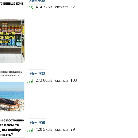
Мем-939
jpg
| 414.27Kb | скачали: 32
Мем-932
jpg
| 273.66Kb | скачали: 108
Мем-950
jpg
| 428.57Kb | скачали: 29