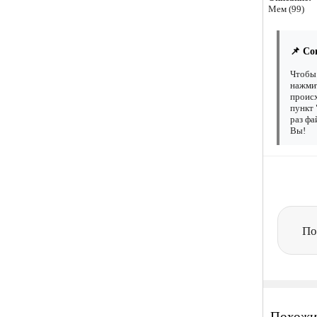
Мем (99)
📌 Со
Чтобы 
нажмит
происх
пункт 
раз фа
Вы!
По
Похожи