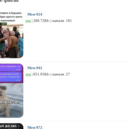
Мем-924
jpg
| 286.72Kb | скачали: 161
Мем-942
jpg
| 851.95Kb | скачали: 27
Мем-972