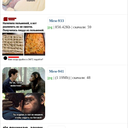
Мем-933
jpg
| 856.42Kb | скачали: 59
Мем-941
jpg
| (1.19Mb) | скачали: 48