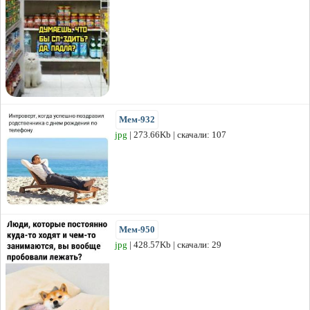
Мем-932
jpg
| 273.66Kb | скачали: 107
Мем-950
jpg
| 428.57Kb | скачали: 29