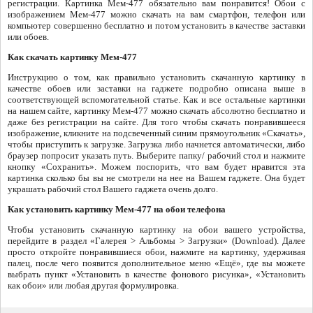
регистрации. Картинка Мем-477 обязательно вам понравится! Обои с
изображением Мем-477 можно скачать на вам смартфон, телефон или
компьютер совершенно бесплатно и потом установить в качестве заставки
или обоев.
Как скачать картинку Мем-477
Инструкцию о том, как правильно установить скачанную картинку в
качестве обоев или заставки на гаджете подробно описана выше в
соответствующей вспомогательной статье. Как и все остальные картинки
на нашем сайте, картинку Мем-477 можно скачать абсолютно бесплатно и
даже без регистрации на сайте. Для того чтобы скачать понравившееся
изображение, кликните на подсвеченный синим прямоугольник «Скачать»,
чтобы приступить к загрузке. Загрузка либо начнется автоматически, либо
браузер попросит указать путь. Выберите папку/ рабочий стол и нажмите
кнопку «Сохранить». Можем поспорить, что вам будет нравится эта
картинка сколько бы вы не смотрели на нее на Вашем гаджете. Она будет
украшать рабочий стол Вашего гаджета очень долго.
Как установить картинку Мем-477 на обои телефона
Чтобы установить скачанную картинку на обои вашего устройства,
перейдите в раздел «Галерея > Альбомы > Загрузки» (Download). Далее
просто откройте понравившиеся обои, нажмите на картинку, удерживая
палец, после чего появится дополнительное меню «Ещё», где вы можете
выбрать пункт «Установить в качестве фонового рисунка», «Установить
как обои» или любая другая формулировка.