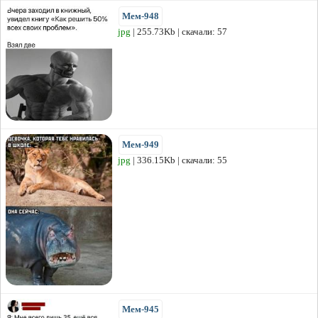
Мем-948
jpg
| 255.73Kb | скачали: 57
Мем-949
jpg
| 336.15Kb | скачали: 55
Мем-945