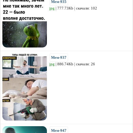
Мем-935
jpg
| 777.73Kb | скачали: 102
Мем-937
jpg
| 886.74Kb | скачали: 26
Мем-947