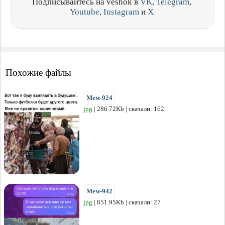
Подписывайтесь на veshok в
VK
,
Telegram
,
Youtube
,
Instagram
и
X
Похожие файлы
Мем-924
jpg
| 286.72Kb | скачали: 162
Мем-942
jpg
| 851.95Kb | скачали: 27