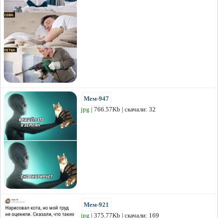
Мем-947
jpg
| 766.57Kb | скачали: 32
Мем-921
jpg
| 375.77Kb | скачали: 169