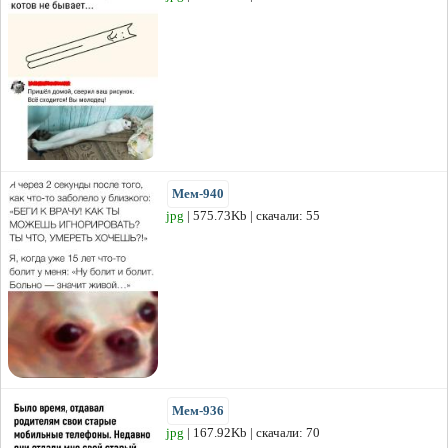
Мем-940
jpg
| 575.73Kb | скачали: 55
Мем-936
jpg
| 167.92Kb | скачали: 70