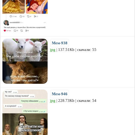
Мем-938
jpg
| 137.51Kb | скачали: 55
Мем-946
jpg
| 228.73Kb | скачали: 54