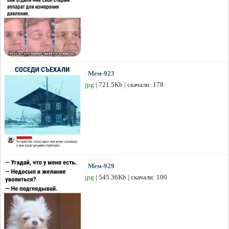
Мем-923
jpg
| 721.5Kb | скачали: 178
Мем-929
jpg
| 545.36Kb | скачали: 100