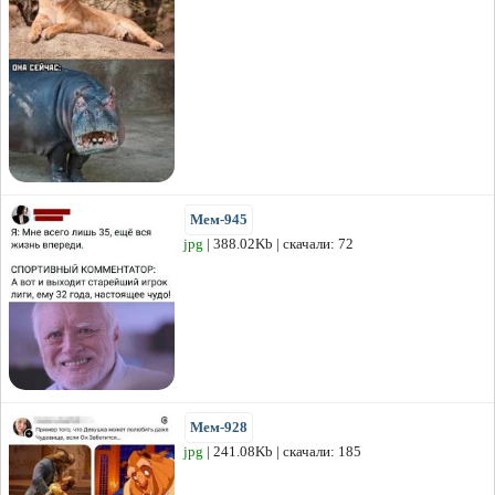
Мем-945
jpg
| 388.02Kb | скачали: 72
Мем-928
jpg
| 241.08Kb | скачали: 185