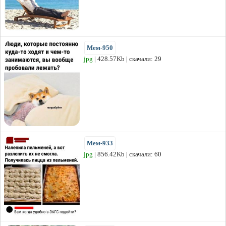
Мем-950
jpg
| 428.57Kb | скачали: 29
Мем-933
jpg
| 856.42Kb | скачали: 60