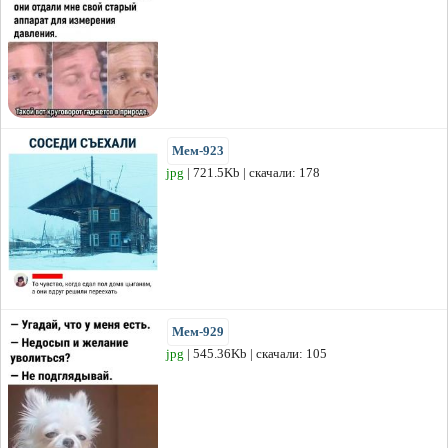
Мем-923
jpg
| 721.5Kb | скачали: 178
Мем-929
jpg
| 545.36Kb | скачали: 105