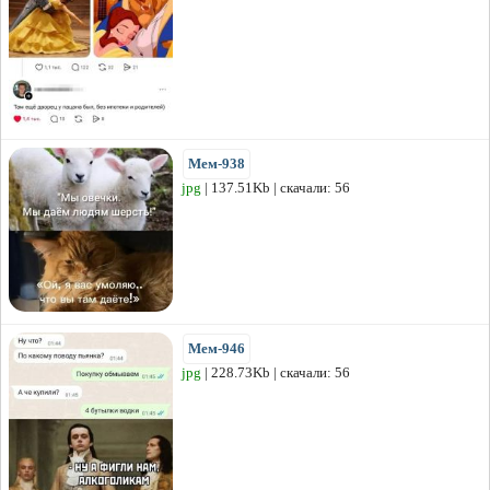
Мем-938
jpg
| 137.51Kb | скачали: 56
Мем-946
jpg
| 228.73Kb | скачали: 56