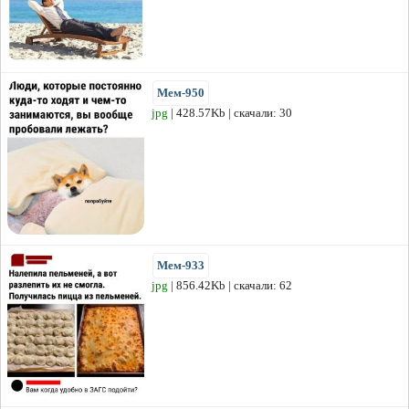
Мем-950
jpg
| 428.57Kb | скачали: 30
Мем-933
jpg
| 856.42Kb | скачали: 62