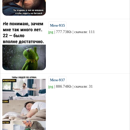
Мем-935
jpg
| 777.73Kb | скачали: 111
Мем-937
jpg
| 886.74Kb | скачали: 31