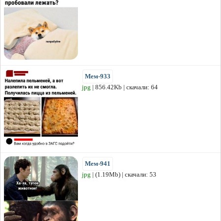
Мем-933
jpg
| 856.42Kb | скачали: 64
Мем-941
jpg
| (1.19Mb) | скачали: 53