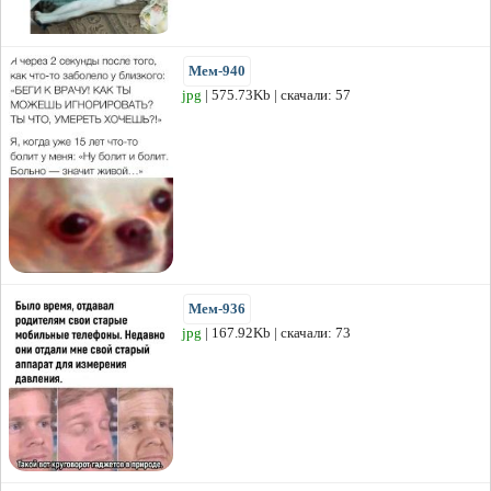
Мем-940
jpg
| 575.73Kb | скачали: 57
Мем-936
jpg
| 167.92Kb | скачали: 73