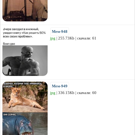
Мем-948
jpg
| 255.73Kb | скачали: 61
Мем-949
jpg
| 336.15Kb | скачали: 60