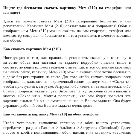
Ищете где бесплатно скачать картинку Мем (210) на смартфон или
планшет?
Здесь вы можете скачать Мем (210) совершенно бесплатно и без
регистрации. Картинка Мем (210) обязательно вам понравится! Обои с
изображением Мем (210) можно скачать на вам смартфон, телефон или
компьютер совершенно бесплатно и потом установить в качестве заставки
или обоев.
Как скачать картинку Мем (210)
Инструкцию о том, как правильно установить скачанную картинку в
качестве обоев или заставки на гаджете подробно описана выше в
соответствующей вспомогательной статье. Как и все остальные картинки
на нашем сайте, картинку Мем (210) можно скачать абсолютно бесплатно
и даже без регистрации на сайте. Для того чтобы скачать понравившееся
изображение, кликните на подсвеченный синим прямоугольник «Скачать»,
чтобы приступить к загрузке. Загрузка либо начнется автоматически, либо
браузер попросит указать путь. Выберите папку/ рабочий стол и нажмите
кнопку «Сохранить». Можем поспорить, что вам будет нравится эта
картинка сколько бы вы не смотрели на нее на Вашем гаджете. Она будет
украшать рабочий стол Вашего гаджета очень долго.
Как установить картинку Мем (210) на обои телефона
Чтобы установить скачанную картинку на обои вашего устройства,
перейдите в раздел «Галерея > Альбомы > Загрузки» (Download). Далее
просто откройте понравившиеся обои, нажмите на картинку, удерживая