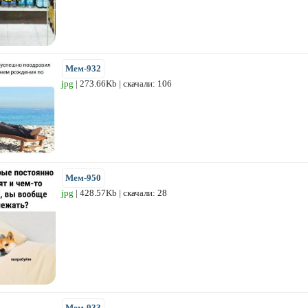
Мем-932
jpg
| 273.66Kb | скачали: 106
Мем-950
jpg
| 428.57Kb | скачали: 28
Мем-933