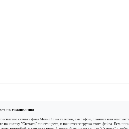
вет по скачиванию
бесплатно скачать файл Мем-535 на телефон, смартфон, планшет или компьюте
е на кнопку "Скачать" синего цвета, и начнется загрузка этого файла. Если нич
одит, попробуйте кликнуть правой кнопкой мыши на кнопке "Скачать" и выбе