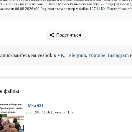
"Сохранить по ссылке как...". Файл Мем-535 был скачан уже 72 раз(а). А после
качивали 06.08.2026 (00:04), при этом размер у файла 127.11Kb. Быстрей качай
Поделиться
дписывайтесь на veshok в
VK
,
Telegram
,
Youtube
,
Instagram
е файлы
Мем-924
jpg
| 286.72Kb | скачали: 159