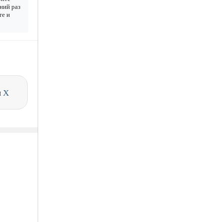
дний раз
те и
и
X