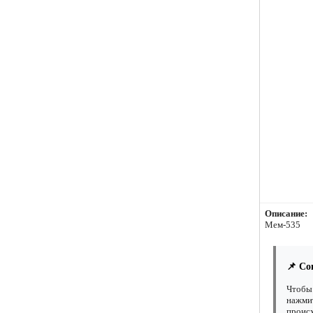
Описание:
Мем-535
📌 Со
Чтобы 
нажмит
происх