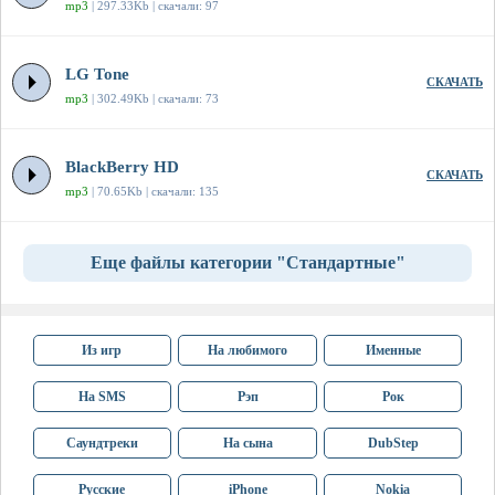
mp3
| 297.33Kb | скачали: 97
LG Tone
СКАЧАТЬ
mp3
| 302.49Kb | скачали: 73
BlackBerry HD
СКАЧАТЬ
mp3
| 70.65Kb | скачали: 135
Еще файлы категории "Стандартные"
Из игр
На любимого
Именные
На SMS
Рэп
Рок
Саундтреки
На сына
DubStep
Русские
iPhone
Nokia