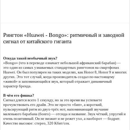
Рингтон «Huawei - Bongo»: ритмичный и заводной
сигнал от китайского гиганта
Откуда такой необычный звук?
«Bongo» (что в переводе означает небольшой африканский барабан) —
это один из самых узнаваемых стандартных рингтонов на смартфонах
Huawei. Он был популярен на таких моделях, как Honor 8, Honor 9 и многих
других. Это тот случай, когда производитель создал по-настоящему
«живой» и запоминающийся звук, который отражает динамичный
характер бренда.
В чём его фишка?
Сигнал длится всего 1 секунду, но за это время вы успеваете
прочувствовать его драйв. Это не просто «бип», а короткий,
пульсирующий ритм из двух-трёх нот, напоминающий звучание
маленького барабана (бонго) — отсюда и название. Звук чёткий, упругий и
очень позитивный. Он не визжит и не режет ухо, а наоборот — бодрит.
Качество высокое: стерео, 320 Кбит/сек.