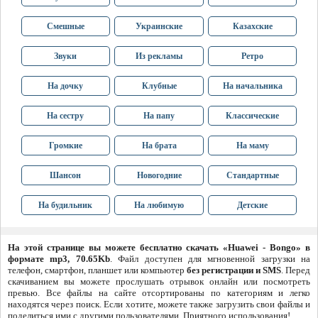
Смешные
Украинские
Казахские
Звуки
Из рекламы
Ретро
На дочку
Клубные
На начальника
На сестру
На папу
Классические
Громкие
На брата
На маму
Шансон
Новогодние
Стандартные
На будильник
На любимую
Детские
На этой странице вы можете бесплатно скачать «Huawei - Bongo» в
формате mp3, 70.65Kb
. Файл доступен для мгновенной загрузки на
телефон, смартфон, планшет или компьютер
без регистрации и SMS
. Перед
скачиванием вы можете прослушать отрывок онлайн или посмотреть
превью. Все файлы на сайте отсортированы по категориям и легко
находятся через поиск. Если хотите, можете также загрузить свои файлы и
поделиться ими с другими пользователями. Приятного использования!