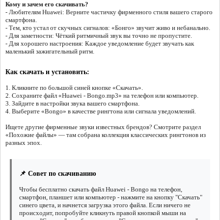
Кому и зачем его скачивать?
- Любителям Huawei: Верните частичку фирменного стиля вашего старого
смартфона.
- Тем, кто устал от скучных сигналов: «Бонго» звучит живо и небанально.
- Для заметности: Чёткий ритмичный звук вы точно не пропустите.
- Для хорошего настроения: Каждое уведомление будет звучать как
маленький зажигательный ритм.
Как скачать и установить:
1. Кликните по большой синей кнопке «Скачать».
2. Сохраните файл «Huawei - Bongo.mp3» на телефон или компьютер.
3. Зайдите в настройки звука вашего смартфона.
4. Выберите «Bongo» в качестве рингтона или сигнала уведомлений.
Ищете другие фирменные звуки известных брендов? Смотрите раздел
«Похожие файлы» — там собрана коллекция классических рингтонов из
разных эпох.
📌 Совет по скачиванию
Чтобы бесплатно скачать файл Huawei - Bongo на телефон,
смартфон, планшет или компьютер - нажмите на кнопку "Скачать"
синего цвета, и начнется загрузка этого файла. Если ничего не
происходит, попробуйте кликнуть правой кнопкой мыши на