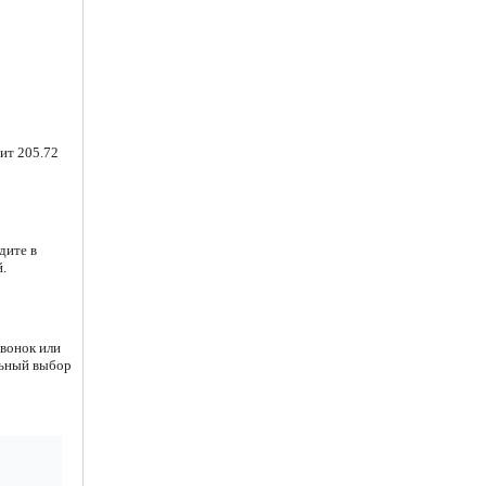
ит 205.72
дите в
.
звонок или
льный выбор