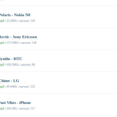
Polaris - Nokia N8
mp3
| 53.28Kb | скачали: 144
Arctic - Sony Ericsson
mp3
| 173.58Kb | скачали: 146
Synthe - HTC
mp3
| 438.59Kb | скачали: 69
Chime - LG
mp3
| 49.84Kb | скачали: 122
Just Vibes - iPhone
mp3
| 200.3Kb | скачали: 117