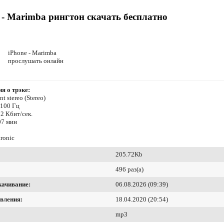
 - Marimba рингтон скачать бесплатно
iPhone - Marimba
прослушать онлайн
я о трэке:
t stereo (Stereo)
4100 Гц
2 Кбит/сек.
07 мин
ronic
205.72Kb
496 раз(а)
качивание:
06.08.2026 (09:39)
вления:
18.04.2020 (20:54)
mp3