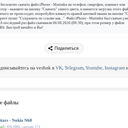
бесплатно скачать файл iPhone - Marimba на телефон, смартфон, планшет или
тер - нажмите на кнопку "Скачать" синего цвета, и начнется загрузка этого фай
ичего не происходит, попробуйте кликнуть правой кнопкой мыши на кнопке "С
рите пункт "Сохранить по ссылке как...". Файл iPhone - Marimba был скачан уж
. А последний раз файл скачивали 06.08.2026 (09:39), при этом размер у файла
Kb. Быстрей качайте и Вы!
Поделиться
дписывайтесь на veshok в
VK
,
Telegram
,
Youtube
,
Instagram
е файлы
Stars - Nokia N68
mp3
| 456.18Kb | скачали: 173