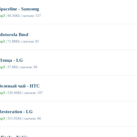
Spaceline - Samsung
mp3
| 40.26Kb | скачали: 157
Motorola Bmd
mp3
| 71.88Kb | скачали: 81
Птица - LG
mp3
| 37.8Kb | скачали: 90
Зеленый чай - HTC
mp3
| 130.46Kb | скачали: 107
Restoration - LG
mp3
| 311.91Kb | скачали: 66