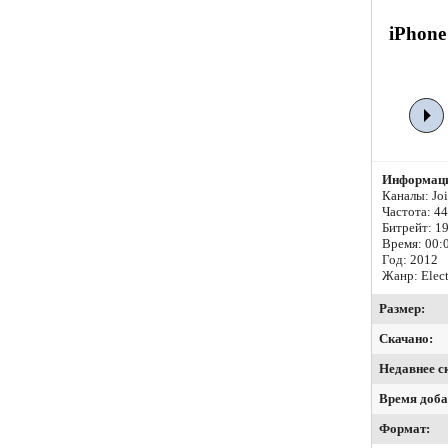
iPhone
Информаци
Каналы: Join
Частота: 4
Битрейт:
19
Время: 00:
Год: 2012
Жанр: Elect
Размер:
Скачано:
Недавнее с
Время доба
Формат: