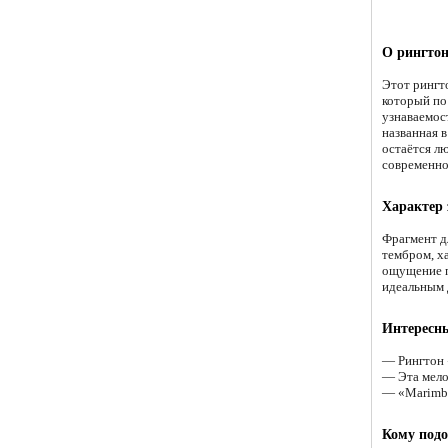
О рингтон
Этот рингт
который по 
узнаваемос
названная в
остаётся л
современно
Характер
Фрагмент д
тембром, х
ощущение п
идеальным 
Интересн
— Рингтон 
— Эта мело
— «Marimba»
Кому подо