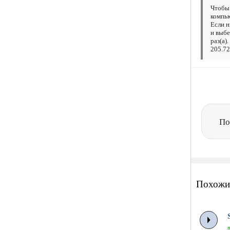
Чтобы 
компью
Если н
и выбе
раз(а)
205.72
По
Похожи