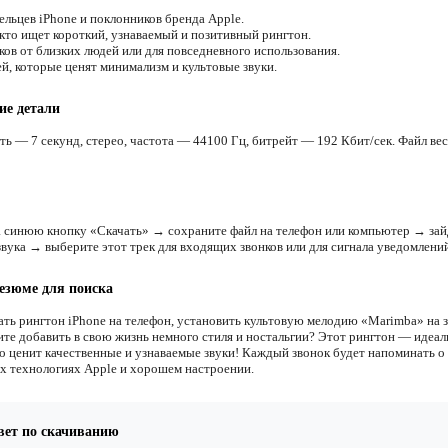
ельцев iPhone и поклонников бренда Apple.
 кто ищет короткий, узнаваемый и позитивный рингтон.
ков от близких людей или для повседневного использования.
й, которые ценят минимализм и культовые звуки.
ие детали
ть — 7 секунд, стерео, частота — 44100 Гц, битрейт — 192 Кбит/сек. Файл вес
 синюю кнопку «Скачать» → сохраните файл на телефон или компьютер → зай
звука → выберите этот трек для входящих звонков или для сигнала уведомлений
езюме для поиска
ать рингтон iPhone на телефон, установить культовую мелодию «Marimba» на 
ите добавить в свою жизнь немного стиля и ностальгии? Этот рингтон — идеа
кто ценит качественные и узнаваемые звуки! Каждый звонок будет напоминать о
х технологиях Apple и хорошем настроении.
вет по скачиванию