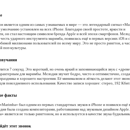
е
он является одним из самых узнаваемых в мире — это легендарный сигнал «Ma
умолчанию установлен на всех iPhone. Благодаря своей простоте, яркости и
ти, он стал настоящим символом бренда Apple и всей эпохи смартфонов. Мело
 честь ударного инструмента маримба, появилась ещё в первых версиях iOS и с
юбимой миллионами пользователей по всему миру. Это не просто рингтон, а час
й поп-культуры.
 звучания
лится 7 секунд. Это короткий, но очень яркий и запоминающийся звук с «древ
арактерным для маримбы. Мелодия звучит бодро, чисто и оптимистично, созда
раздника и хорошего настроения. Её минимализм и лёгкость делают этот звон
для повседневного использования. Качество записи хорошее: стерео, 192 Кбит/
ые факты
«Marimba» был одним из первых стандартных звуков в iPhone и появился ещё в
дия была создана композиторами, работавшими над звуковым дизайном Apple.
 является не только рингтоном, но и используется в качестве звука будильник
йдёт этот звонок