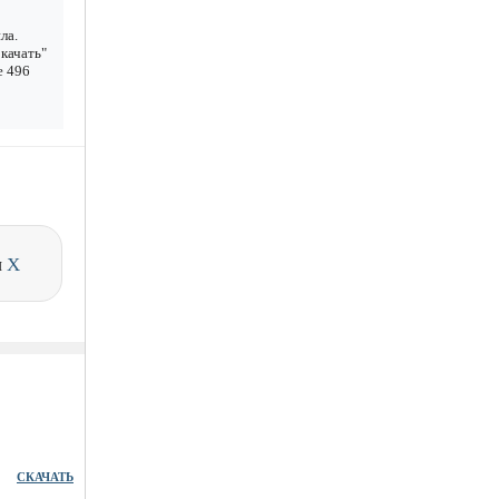
ла.
качать"
е 496
и
X
СКАЧАТЬ