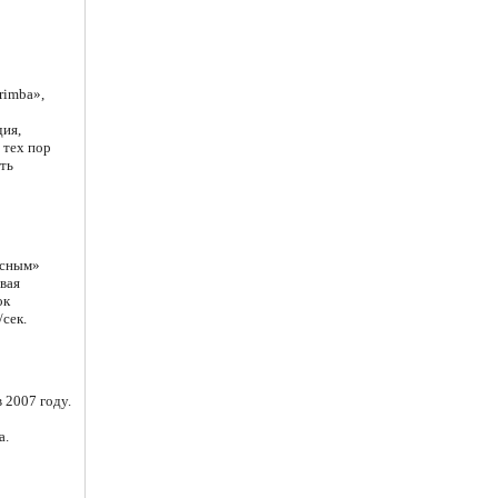
rimba»,
дия,
 тех пор
ть
есным»
вая
ок
сек.
 2007 году.
а.