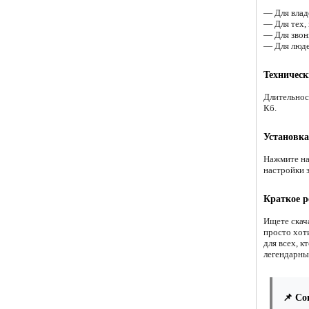
— Для влад
— Для тех,
— Для звон
— Для люде
Техническ
Длительнос
Кб.
Установка
Нажмите на
настройки 
Краткое р
Ищете скач
просто хот
для всех, 
легендарны
📌 Со