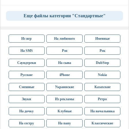
Еще файлы категории "Стандартные"
Из игр
На любимого
Именные
На SMS
Рэп
Рок
Саундтреки
На сына
DubStep
Русские
iPhone
Nokia
Смешные
Украинские
Казахские
Звуки
Из рекламы
Ретро
На дочку
Клубные
На начальника
На сестру
На папу
Классические