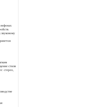
телефонах
ройств.
к звуковому
 рингтон
ягким
щение стиля
е: стерео,
изводстве
ки