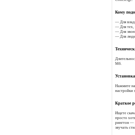
Кому подо
— Для владе
— Для тех,
— Для звон
— Для людей
Техническ
Длительнос
Мб.
Установка
Нажмите на
настройки 
Краткое р
Ищете скач
просто хот
рингтон — 
звучать сти