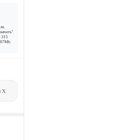
ла.
качать"
е 315
1.07Mb.
и
X