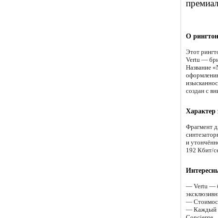
премиал
О рингтон
Этот рингт
Vertu — бр
Название «
оформлению
изысканнос
создан с вн
Характер
Фрагмент д
синтезатор
и утончённо
192 Кбит/се
Интересн
— Vertu — 
эксклюзивн
— Стоимост
— Каждый т
Concierge.