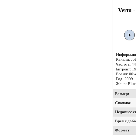
Vertu 
Информаци
Каналы: Join
Частота: 4
Битрейт:
19
Время: 00:
Год: 2009
Жанр: Blue
Размер:
Скачано:
Недавнее с
Время доба
Формат: