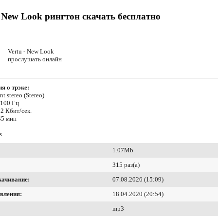
- New Look рингтон скачать бесплатно
Vertu - New Look
прослушать онлайн
я о трэке:
t stereo (Stereo)
4100 Гц
2 Кбит/сек.
45 мин
s
1.07Mb
315 раз(а)
качивание:
07.08.2026 (15:09)
вления:
18.04.2020 (20:54)
mp3