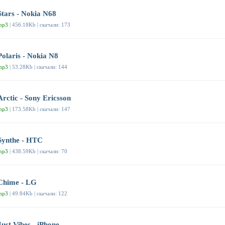
Stars - Nokia N68
mp3
| 456.18Kb | скачали: 173
Polaris - Nokia N8
mp3
| 53.28Kb | скачали: 144
Arctic - Sony Ericsson
mp3
| 173.58Kb | скачали: 147
Synthe - HTC
mp3
| 438.59Kb | скачали: 70
Chime - LG
mp3
| 49.84Kb | скачали: 122
Just Vibes - iPhone