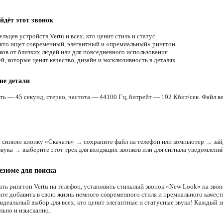
йдёт этот звонок
льцев устройств Vertu и всех, кто ценит стиль и статус.
 кто ищет современный, элегантный и «премиальный» рингтон.
ков от близких людей или для повседневного использования.
, которые ценят качество, дизайн и эксклюзивность в деталях.
ие детали
ть — 45 секунд, стерео, частота — 44100 Гц, битрейт — 192 Кбит/сек. Файл ве
 синюю кнопку «Скачать» → сохраните файл на телефон или компьютер → зай
звука → выберите этот трек для входящих звонков или для сигнала уведомлений
езюме для поиска
ать рингтон Vertu на телефон, установить стильный звонок «New Look» на звон
ите добавить в свою жизнь немного современного стиля и премиального качест
идеальный выбор для всех, кто ценит элегантные и статусные звуки! Каждый з
льно и изысканно.