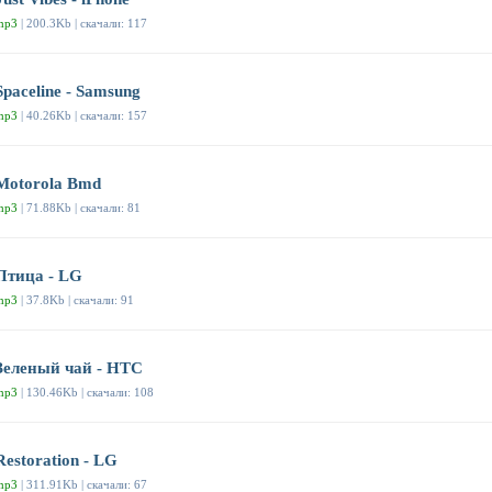
mp3
| 200.3Kb | скачали: 117
Spaceline - Samsung
mp3
| 40.26Kb | скачали: 157
Motorola Bmd
mp3
| 71.88Kb | скачали: 81
Птица - LG
mp3
| 37.8Kb | скачали: 91
Зеленый чай - HTC
mp3
| 130.46Kb | скачали: 108
Restoration - LG
mp3
| 311.91Kb | скачали: 67