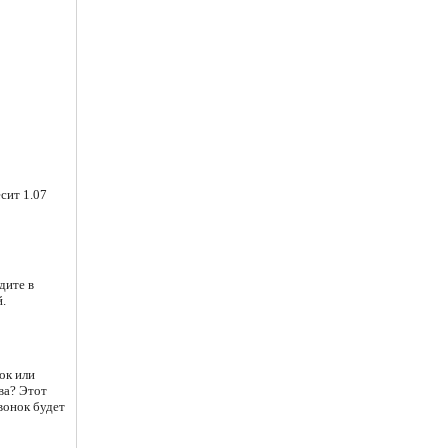
сит 1.07
дите в
.
ок или
ва? Этот
вонок будет