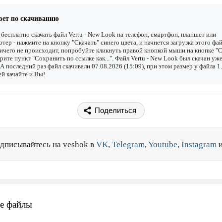
вет по скачиванию
бесплатно скачать файл Vertu - New Look на телефон, смартфон, планшет или
тер - нажмите на кнопку "Скачать" синего цвета, и начнется загрузка этого фай
ичего не происходит, попробуйте кликнуть правой кнопкой мыши на кнопке "С
рите пункт "Сохранить по ссылке как...". Файл Vertu - New Look был скачан уж
. А последний раз файл скачивали 07.08.2026 (15:09), при этом размер у файла 
й качайте и Вы!
Поделиться
дписывайтесь на veshok в
VK
,
Telegram
,
Youtube
,
Instagram
е файлы