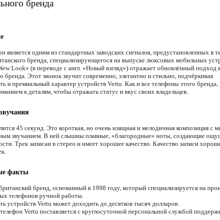
ьного бренда
е
он является одним из стандартных заводских сигналов, предустановленных в 
итанского бренда, специализирующегося на выпуске люксовых мобильных уст
New Look» (в переводе с англ. «Новый взгляд») отражает обновлённый подход 
 бренда. Этот звонок звучит современно, элегантно и стильно, подчёркивая
ть и премиальный характер устройств Vertu. Как и все телефоны этого бренда,
иманием к деталям, чтобы отражать статус и вкус своих владельцев.
 звучания
лится 45 секунд. Это короткая, но очень изящная и мелодичная композиция с м
ным звучанием. В ней слышны плавные, «благородные» ноты, создающие ощу
сти. Трек записан в стерео и имеет хорошее качество. Качество записи хороше
к.
ые факты
британский бренд, основанный в 1998 году, который специализируется на про
ых телефонов ручной работы.
ь устройств Vertu может доходить до десятков тысяч долларов.
елефон Vertu поставляется с круглосуточной персональной службой поддерж