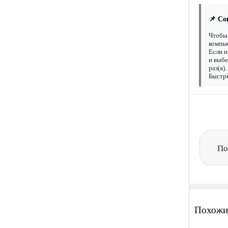
📌 Со
Чтобы 
компью
Если н
и выбе
раз(а)
Быстре
По
Похожи