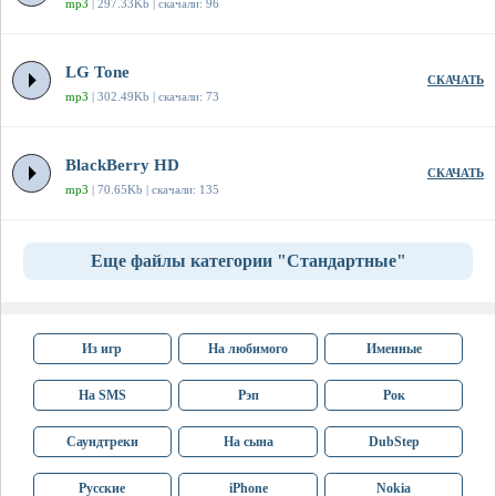
mp3
| 297.33Kb | скачали: 96
LG Tone
СКАЧАТЬ
mp3
| 302.49Kb | скачали: 73
BlackBerry HD
СКАЧАТЬ
mp3
| 70.65Kb | скачали: 135
Еще файлы категории "Стандартные"
Из игр
На любимого
Именные
На SMS
Рэп
Рок
Саундтреки
На сына
DubStep
Русские
iPhone
Nokia