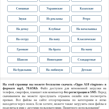
Смешные
Украинские
Казахские
Звуки
Из рекламы
Ретро
На дочку
Клубные
На начальника
На сестру
На папу
Классические
Громкие
На брата
На маму
Шансон
Новогодние
Стандартные
На будильник
На любимую
Детские
На этой странице вы можете бесплатно скачать «Oppo A18 ringtone» в
формате mp3, 70.65Kb
. Файл доступен для мгновенной загрузки на
телефон, смартфон, планшет или компьютер
без регистрации и SMS
. Перед
скачиванием вы можете прослушать отрывок онлайн или посмотреть
превью. Все файлы на сайте отсортированы по категориям и легко
находятся через поиск. Если хотите, можете также загрузить свои файлы и
поделиться ими с другими пользователями. Приятного использования!