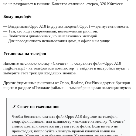
но не раздражает в тишине. Качество отличное: стерео, 320 Кбит/сек.
Кому подойдёт
— Владельцам Oppo A18 (и других моделей Oppo) — для аутентичности.
— Тем, кто ищет современный, незаезженный рингтон.
— Любителям динамичных, но ненавязчивых мелодий.
— Для повседневного использования дома, в офисе и на улице.
Установка на телефон
Нажмите на синюю кнопку «Скачать» → сохраните файл «Oppo A18
ringtone.mp3» на телефон или компьютер → зайдите в настройки звука →
выберите этот трек для входящих звонков.
Другие фирменные рингтоны от Oppo, Realme, OnePlus и других брендов
ищите в разделе «Похожие файлы» — там собрана целая коллекция звуков.
📌 Совет по скачиванию
Чтобы бесплатно скачать файл Oppo A18 ringtone на телефон,
смартфон, планшет или компьютер - нажмите на кнопку "Скачать"
синего цвета, и начнется загрузка этого файла. Если ничего не
происходит, попробуйте кликнуть правой кнопкой мыши на
кнопке "Скачать" и выберите пункт "Сохранить по ссылке как...".