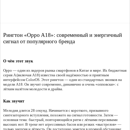
Рингтон «Oppo A18»: современный и энергичный
сигнал от популярного бренда
О чём этот звук
Oppo — один из лидеров рынка смартфонов в Китае и мире. Их бюджетная
серия A (включая A18) известна своей надёжностью и приятным
интерфейсом ColorOS. Этот рингтон — один из стандартных звонков на
модели A18. Он звучит современно, динамично и очень «опповски»: с
лёгким налётом молодости и драйва.
Как звучит
Мелодия длится 28 секунд. Начинается с короткого, призывного
синтезаторного вступления, похожего на сигнал готовности. Затем —
основная тема: быстрый, повторяющийся ритм с лёгкими переливами
высоких нот. В треке нет агрессивных басов или резких «выстрелов» —
только энергия и лёгкость. Он достаточно заметен в шумной обстановке,