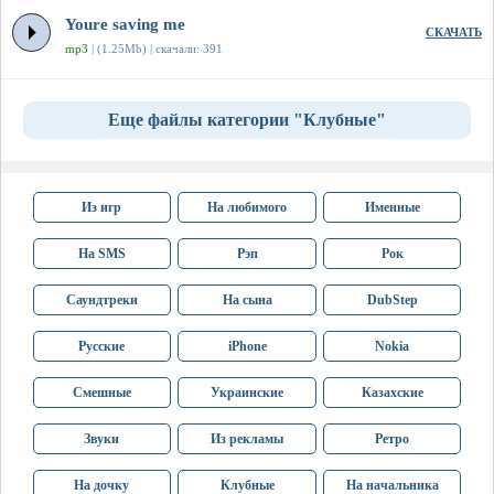
Youre saving me
СКАЧАТЬ
mp3
| (1.25Mb) | скачали: 391
Еще файлы категории "Клубные"
Из игр
На любимого
Именные
На SMS
Рэп
Рок
Саундтреки
На сына
DubStep
Русские
iPhone
Nokia
Смешные
Украинские
Казахские
Звуки
Из рекламы
Ретро
На дочку
Клубные
На начальника