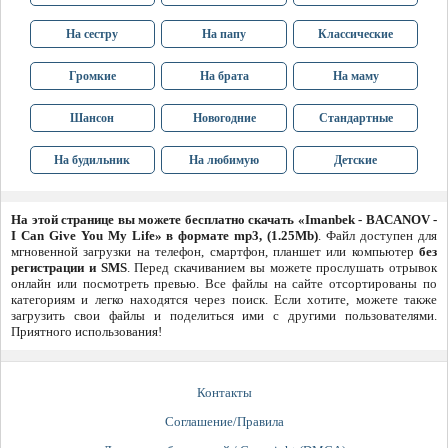
На сестру
На папу
Классические
Громкие
На брата
На маму
Шансон
Новогодние
Стандартные
На будильник
На любимую
Детские
На этой странице вы можете бесплатно скачать «Imanbek - BACANOV -
I Can Give You My Life» в формате mp3, (1.25Mb)
. Файл доступен для
мгновенной загрузки на телефон, смартфон, планшет или компьютер
без
регистрации и SMS
. Перед скачиванием вы можете прослушать отрывок
онлайн или посмотреть превью. Все файлы на сайте отсортированы по
категориям и легко находятся через поиск. Если хотите, можете также
загрузить свои файлы и поделиться ими с другими пользователями.
Приятного использования!
Контакты
Соглашение/Правила