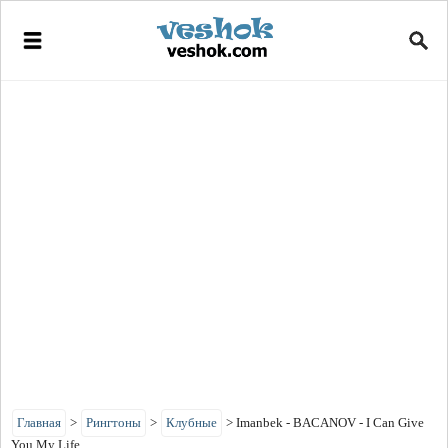
Главная
>
Рингтоны
>
Клубные
>
Imanbek - BACANOV - I Can Give
You My Life