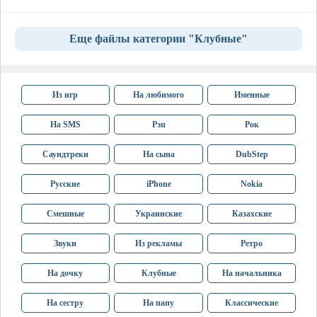
Еще файлы категории "Клубные"
Из игр
На любимого
Именные
На SMS
Рэп
Рок
Саундтреки
На сына
DubStep
Русские
iPhone
Nokia
Смешные
Украинские
Казахские
Звуки
Из рекламы
Ретро
На дочку
Клубные
На начальника
На сестру
На папу
Классические