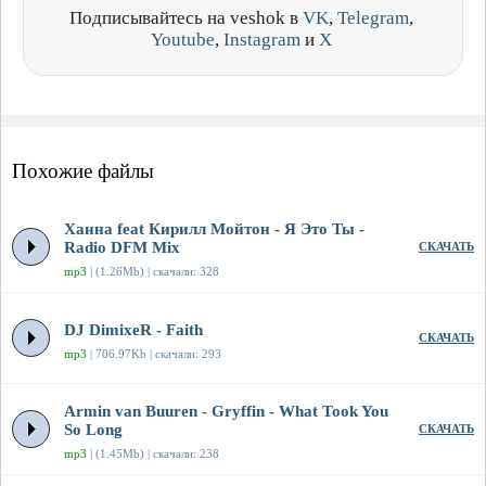
Подписывайтесь на veshok в
VK
,
Telegram
,
Youtube
,
Instagram
и
X
Похожие файлы
Ханна feat Кирилл Мойтон - Я Это Ты -
Radio DFM Mix
СКАЧАТЬ
mp3
| (1.26Mb) | скачали: 328
DJ DimixeR - Faith
СКАЧАТЬ
mp3
| 706.97Kb | скачали: 293
Armin van Buuren - Gryffin - What Took You
So Long
СКАЧАТЬ
mp3
| (1.45Mb) | скачали: 238