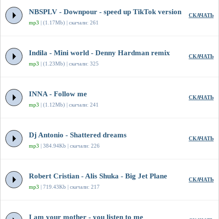
NBSPLV - Downpour - speed up TikTok version
СКАЧАТЬ
mp3
| (1.17Mb) | скачали: 261
Indila - Mini world - Denny Hardman remix
СКАЧАТЬ
mp3
| (1.23Mb) | скачали: 325
INNA - Follow me
СКАЧАТЬ
mp3
| (1.12Mb) | скачали: 241
Dj Antonio - Shattered dreams
СКАЧАТЬ
mp3
| 384.94Kb | скачали: 226
Robert Cristian - Alis Shuka - Big Jet Plane
СКАЧАТЬ
mp3
| 719.43Kb | скачали: 217
I am your mother - you listen to me