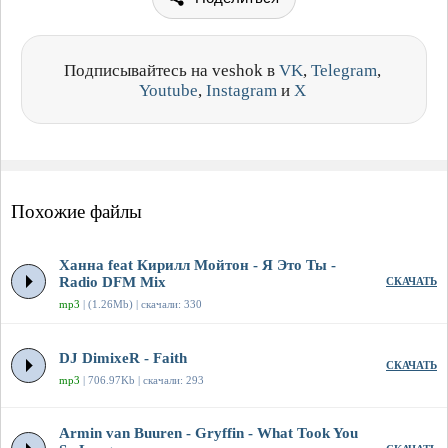
Подписывайтесь на veshok в
VK
,
Telegram
,
Youtube
,
Instagram
и
X
Похожие файлы
Ханна feat Кирилл Мойтон - Я Это Ты -
Radio DFM Mix
СКАЧАТЬ
mp3
| (1.26Mb) | скачали: 330
DJ DimixeR - Faith
СКАЧАТЬ
mp3
| 706.97Kb | скачали: 293
Armin van Buuren - Gryffin - What Took You