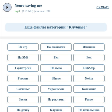
Youre saving me
СКАЧАТЬ
mp3
| (1.25Mb) | скачали: 390
Еще файлы категории "Клубные"
Из игр
На любимого
Именные
На SMS
Рэп
Рок
Саундтреки
На сына
DubStep
Русские
iPhone
Nokia
Смешные
Украинские
Казахские
Звуки
Из рекламы
Ретро
На дочку
Клубные
На начальника