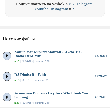
Подписывайтесь на veshok в
VK
,
Telegram
,
Youtube
,
Instagram
и
X
Похожие файлы
Ханна feat Кирилл Мойтон - Я Это Ты -
Radio DFM Mix
СКАЧАТЬ
mp3
| (1.26Mb) | скачали: 330
DJ DimixeR - Faith
СКАЧАТЬ
mp3
| 706.97Kb | скачали: 295
Armin van Buuren - Gryffin - What Took You
So Long
СКАЧАТЬ
mp3
| (1.45Mb) | скачали: 240