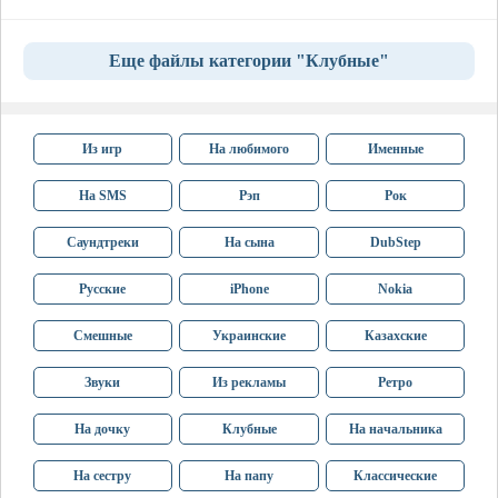
Еще файлы категории "Клубные"
Из игр
На любимого
Именные
На SMS
Рэп
Рок
Саундтреки
На сына
DubStep
Русские
iPhone
Nokia
Смешные
Украинские
Казахские
Звуки
Из рекламы
Ретро
На дочку
Клубные
На начальника
На сестру
На папу
Классические