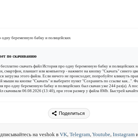
о одну беременную бабку и полицейских
вет по скачиванию
бесплатно скачать файл История про одну беременную бабку и полицейских н
н, смартфон, планшет или компьютер - нажмите на кнопку "Скачать" синего цве
ся загрузка этого файла. Если ничего не происходит, попробуйте кликнуть пра
й мыши на кнопке "Скачать" и выберите пункт "Сохранить по ссылке как...". Ф
я про одну беременную бабку и полицейских был скачан уже 244 раз(а). А по
йл скачивали 06.08.2026 (13:40), при этом размер у файла 8Mb. Быстрей качайт
Поделиться
дписывайтесь на veshok в
VK
,
Telegram
,
Youtube
,
Instagram