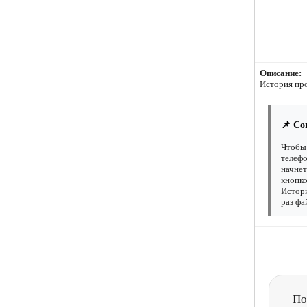
Описание:
История пр
📌 Со
Чтобы 
телефо
начнет
кнопко
Истори
раз фа
По