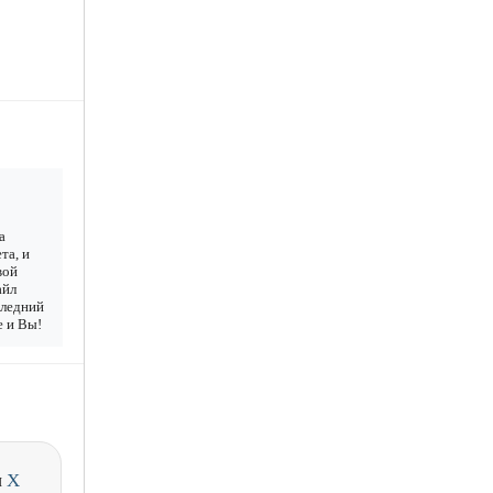
а
та, и
вой
айл
следний
е и Вы!
и
X