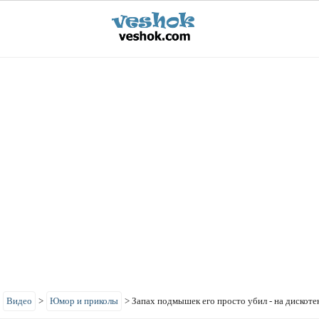
>
Видео
>
Юмор и приколы
>
Запах подмышек его просто убил - на дискоте