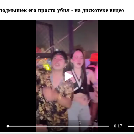
подмышек его просто убил - на дискотеке видео
0:17