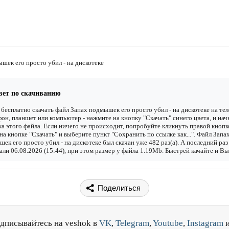
шек его просто убил - на дискотеке
вет по скачиванию
бесплатно скачать файл Запах подмышек его просто убил - на дискотеке на тел
он, планшет или компьютер - нажмите на кнопку "Скачать" синего цвета, и нач
ка этого файла. Если ничего не происходит, попробуйте кликнуть правой кнопк
а кнопке "Скачать" и выберите пункт "Сохранить по ссылке как...". Файл Запа
ек его просто убил - на дискотеке был скачан уже 482 раз(а). А последний раз
али 06.08.2026 (15:44), при этом размер у файла 1.19Mb. Быстрей качайте и Вы
Поделиться
дписывайтесь на veshok в
VK
,
Telegram
,
Youtube
,
Instagram