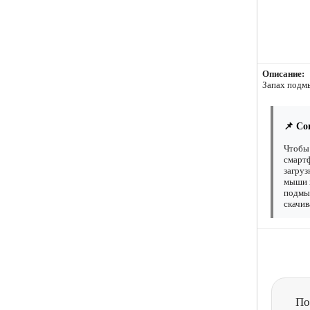
Описание:
Запах подмы
📌 Со
Чтобы 
смартф
загруз
мыши н
подмыш
скачив
По