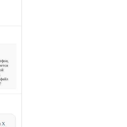
ефон,
нется
ой
х
 файл
!
и
X