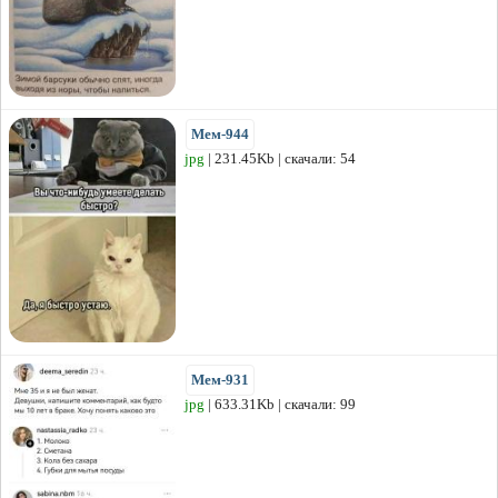
Мем-944
jpg
| 231.45Kb | скачали: 54
Мем-931
jpg
| 633.31Kb | скачали: 99