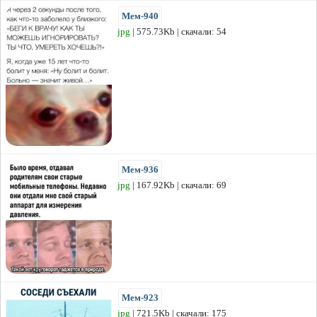
Мем-940
jpg
| 575.73Kb | скачали: 54
Мем-936
jpg
| 167.92Kb | скачали: 69
Мем-923
jpg
| 721.5Kb | скачали: 175