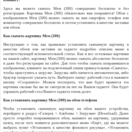
Здесь вы можете скачать Мем (300) совершенно бесплатно и без
регистрации. Картинка Мем (300) обязательно вам понравится! Обои с
изображением Мем (300) можно скачать на вам смартфон, телефон или
компьютер совершенно бесплатно и потом установить в качестве заставки
или обоев.
Как скачать картинку Мем (300)
Инструкцию о том, как правильно установить скачанную картинку в
качестве обоев или заставки на гаджете подробно описана выше в
соответствующей вспомогательной статье. Как и все остальные картинки
на нашем сайте, картинку Мем (300) можно скачать абсолютно бесплатно
и даже без регистрации на сайте. Для того чтобы скачать понравившееся
изображение, кликните на подсвеченный синим прямоугольник «Скачать»,
чтобы приступить к загрузке. Загрузка либо начнется автоматически, либо
браузер попросит указать путь. Выберите папку/ рабочий стол и нажмите
кнопку «Сохранить». Можем поспорить, что вам будет нравится эта
картинка сколько бы вы не смотрели на нее на Вашем гаджете. Она будет
украшать рабочий стол Вашего гаджета очень долго.
Как установить картинку Мем (300) на обои телефона
Чтобы установить скачанную картинку на обои вашего устройства,
перейдите в раздел «Галерея > Альбомы > Загрузки» (Download). Далее
просто откройте понравившиеся обои, нажмите на картинку, удерживая
палец, после чего появится дополнительное меню «Ещё», где вы можете
выбрать пункт «Установить в качестве фонового рисунка», «Установить