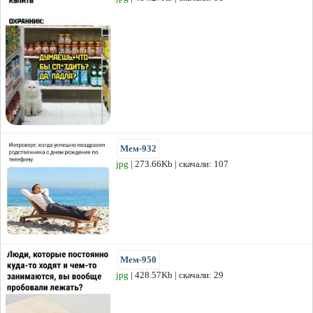
Мем-932
jpg
| 273.66Kb | скачали: 107
Мем-950
jpg
| 428.57Kb | скачали: 29