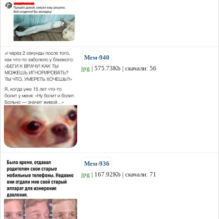
Мем-940
jpg
| 575.73Kb | скачали: 56
Мем-936
jpg
| 167.92Kb | скачали: 71