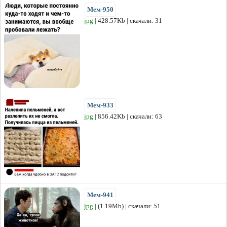
Мем-950
jpg
| 428.57Kb | скачали: 31
Мем-933
jpg
| 856.42Kb | скачали: 63
Мем-941
jpg
| (1.19Mb) | скачали: 51