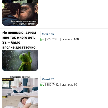
Мем-935
jpg
| 777.73Kb | скачали: 108
Мем-937
jpg
| 886.74Kb | скачали: 30