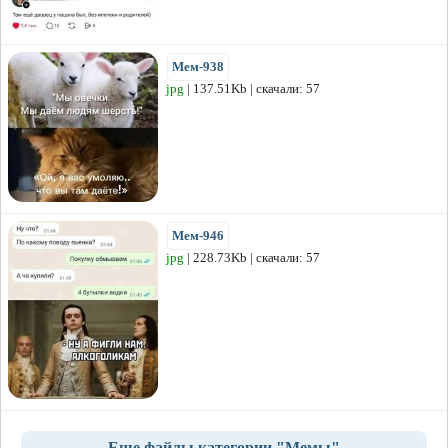
Мем-938
jpg
| 137.51Kb | скачали: 57
Мем-946
jpg
| 228.73Kb | скачали: 57
Еще файлы категории "Мемы"