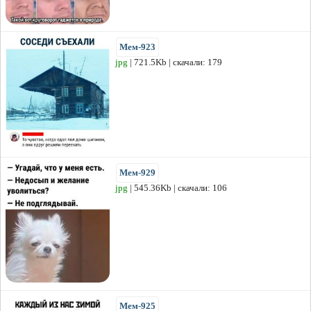
Мем-923
jpg
| 721.5Kb | скачали: 179
Мем-929
jpg
| 545.36Kb | скачали: 106
Мем-925