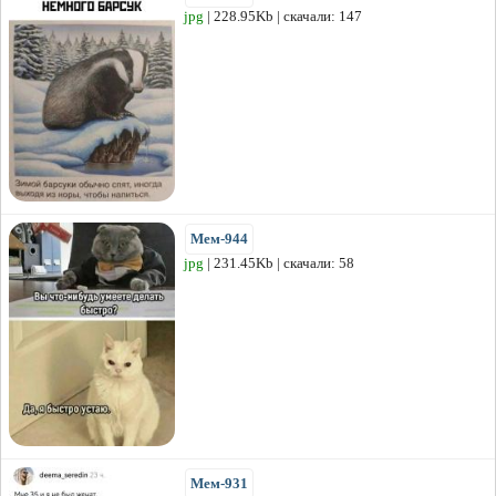
jpg
| 228.95Kb | скачали: 147
Мем-944
jpg
| 231.45Kb | скачали: 58
Мем-931