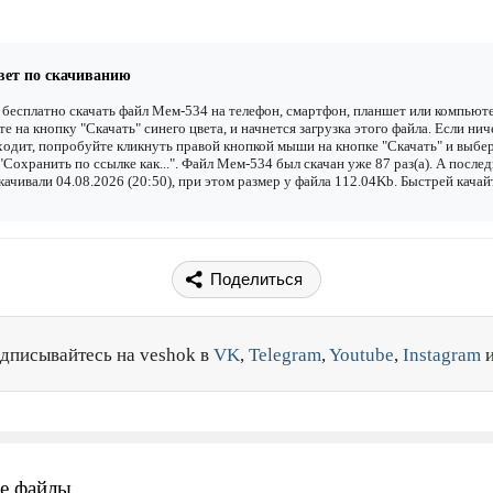
вет по скачиванию
бесплатно скачать файл Мем-534 на телефон, смартфон, планшет или компьюте
е на кнопку "Скачать" синего цвета, и начнется загрузка этого файла. Если нич
одит, попробуйте кликнуть правой кнопкой мыши на кнопке "Скачать" и выбе
"Сохранить по ссылке как...". Файл Мем-534 был скачан уже 87 раз(а). А после
качивали 04.08.2026 (20:50), при этом размер у файла 112.04Kb. Быстрей качай
Поделиться
дписывайтесь на veshok в
VK
,
Telegram
,
Youtube
,
Instagram
е файлы