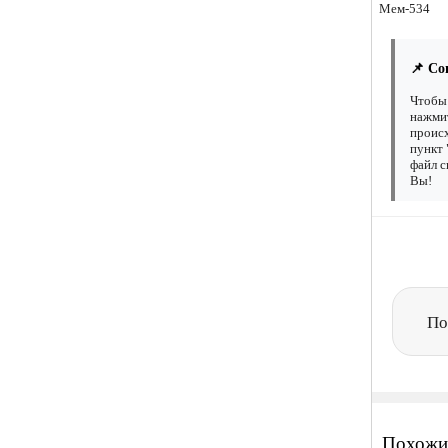
Мем-534
📌 Со
Чтобы 
нажмит
происх
пункт 
файл с
Вы!
По
Похожи