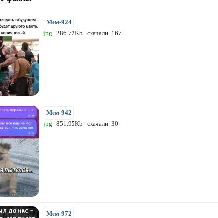
Мем-924
jpg
| 286.72Kb | скачали: 167
Мем-942
jpg
| 851.95Kb | скачали: 30
Мем-972