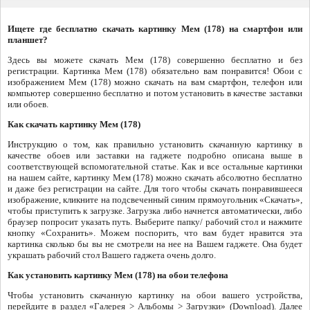
Ищете где бесплатно скачать картинку Мем (178) на смартфон или
планшет?
Здесь вы можете скачать Мем (178) совершенно бесплатно и без
регистрации. Картинка Мем (178) обязательно вам понравится! Обои с
изображением Мем (178) можно скачать на вам смартфон, телефон или
компьютер совершенно бесплатно и потом установить в качестве заставки
или обоев.
Как скачать картинку Мем (178)
Инструкцию о том, как правильно установить скачанную картинку в
качестве обоев или заставки на гаджете подробно описана выше в
соответствующей вспомогательной статье. Как и все остальные картинки
на нашем сайте, картинку Мем (178) можно скачать абсолютно бесплатно
и даже без регистрации на сайте. Для того чтобы скачать понравившееся
изображение, кликните на подсвеченный синим прямоугольник «Скачать»,
чтобы приступить к загрузке. Загрузка либо начнется автоматически, либо
браузер попросит указать путь. Выберите папку/ рабочий стол и нажмите
кнопку «Сохранить». Можем поспорить, что вам будет нравится эта
картинка сколько бы вы не смотрели на нее на Вашем гаджете. Она будет
украшать рабочий стол Вашего гаджета очень долго.
Как установить картинку Мем (178) на обои телефона
Чтобы установить скачанную картинку на обои вашего устройства,
перейдите в раздел «Галерея > Альбомы > Загрузки» (Download). Далее