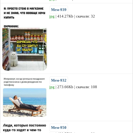
Мем-939
jpg
| 414.27Kb | скачали: 32
Мем-932
jpg
| 273.66Kb | скачали: 108
Мем-950