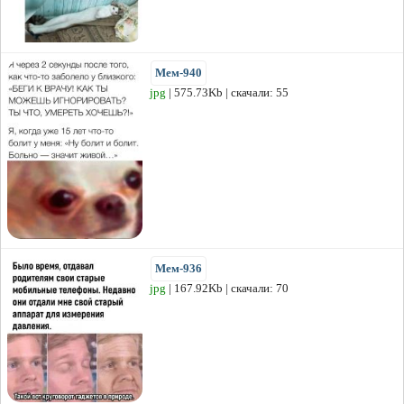
Мем-940
jpg
| 575.73Kb | скачали: 55
Мем-936
jpg
| 167.92Kb | скачали: 70