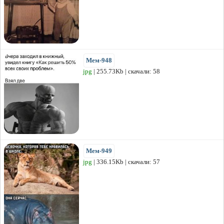
Мем-948
jpg
| 255.73Kb | скачали: 58
Мем-949
jpg
| 336.15Kb | скачали: 57