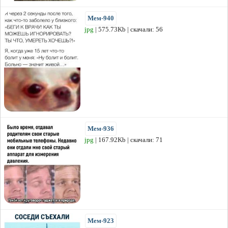
Мем-940
jpg
| 575.73Kb | скачали: 56
Мем-936
jpg
| 167.92Kb | скачали: 71
Мем-923