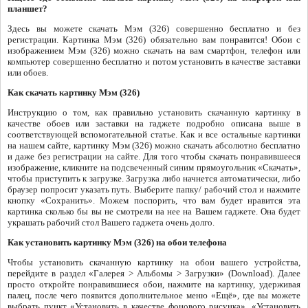
планшет?
Здесь вы можете скачать Мэм (326) совершенно бесплатно и без
регистрации. Картинка Мэм (326) обязательно вам понравится! Обои с
изображением Мэм (326) можно скачать на вам смартфон, телефон или
компьютер совершенно бесплатно и потом установить в качестве заставки
или обоев.
Как скачать картинку Мэм (326)
Инструкцию о том, как правильно установить скачанную картинку в
качестве обоев или заставки на гаджете подробно описана выше в
соответствующей вспомогательной статье. Как и все остальные картинки
на нашем сайте, картинку Мэм (326) можно скачать абсолютно бесплатно
и даже без регистрации на сайте. Для того чтобы скачать понравившееся
изображение, кликните на подсвеченный синим прямоугольник «Скачать»,
чтобы приступить к загрузке. Загрузка либо начнется автоматически, либо
браузер попросит указать путь. Выберите папку/ рабочий стол и нажмите
кнопку «Сохранить». Можем поспорить, что вам будет нравится эта
картинка сколько бы вы не смотрели на нее на Вашем гаджете. Она будет
украшать рабочий стол Вашего гаджета очень долго.
Как установить картинку Мэм (326) на обои телефона
Чтобы установить скачанную картинку на обои вашего устройства,
перейдите в раздел «Галерея > Альбомы > Загрузки» (Download). Далее
просто откройте понравившиеся обои, нажмите на картинку, удерживая
палец, после чего появится дополнительное меню «Ещё», где вы можете
выбрать пункт «Установить в качестве фонового рисунка», «Установить