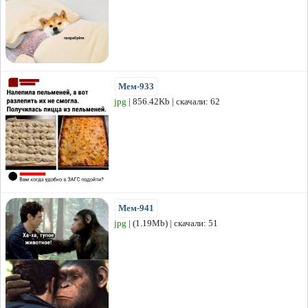
Мем-933
jpg
| 856.42Kb | скачали: 62
Мем-941
jpg
| (1.19Mb) | скачали: 51