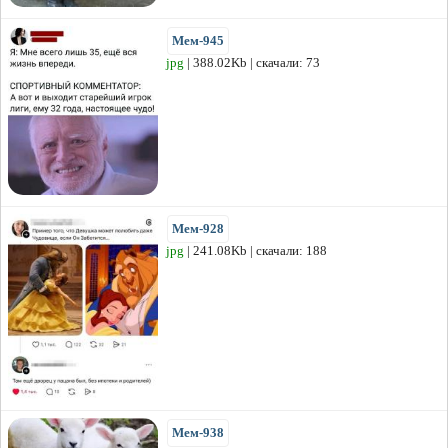
Мем-945
jpg
| 388.02Kb | скачали: 73
Мем-928
jpg
| 241.08Kb | скачали: 188
Мем-938