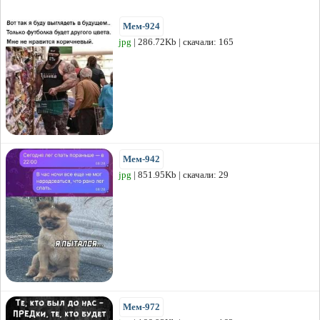
Мем-924
jpg
| 286.72Kb | скачали: 165
Мем-942
jpg
| 851.95Kb | скачали: 29
Мем-972