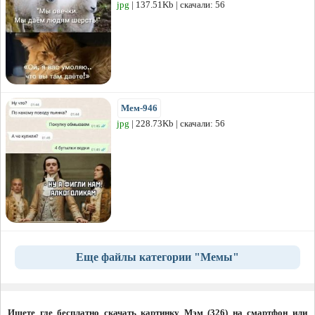
jpg
| 137.51Kb | скачали: 56
Мем-946
jpg
| 228.73Kb | скачали: 56
Еще файлы категории "Мемы"
Ищете где бесплатно скачать картинку Мэм (326) на смартфон или