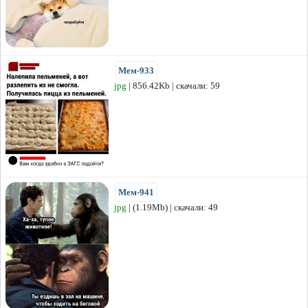
Мем-933
jpg
| 856.42Kb | скачали: 59
Мем-941
jpg
| (1.19Mb) | скачали: 49