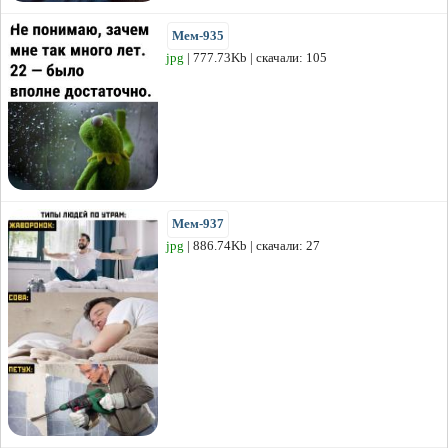
Мем-935
jpg
| 777.73Kb | скачали: 105
Мем-937
jpg
| 886.74Kb | скачали: 27