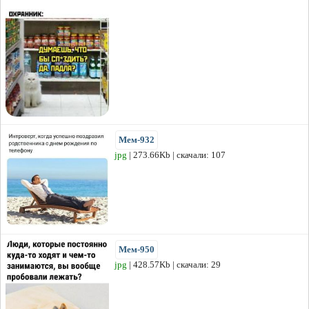
Мем-932
jpg
| 273.66Kb | скачали: 107
Мем-950
jpg
| 428.57Kb | скачали: 29