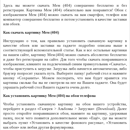
Здесь вы можете скачать Мем (404) совершенно бесплатно и без
регистрации. Картинка Мем (404) обязательно вам понравится! Обои с
изображением Мем (404) можно скачать на вам смартфон, телефон или
компьютер совершенно бесплатно и потом установить в качестве заставки
или обоев.
Как скачать картинку Мем (404)
Инструкцию о том, как правильно установить скачанную картинку в
качестве обоев или заставки на гаджете подробно описана выше в
соответствующей вспомогательной статье. Как и все остальные картинки
на нашем сайте, картинку Мем (404) можно скачать абсолютно бесплатно
и даже без регистрации на сайте. Для того чтобы скачать понравившееся
изображение, кликните на подсвеченный синим прямоугольник «Скачать»,
чтобы приступить к загрузке. Загрузка либо начнется автоматически, либо
браузер попросит указать путь. Выберите папку/ рабочий стол и нажмите
кнопку «Сохранить». Можем поспорить, что вам будет нравится эта
картинка сколько бы вы не смотрели на нее на Вашем гаджете. Она будет
украшать рабочий стол Вашего гаджета очень долго.
Как установить картинку Мем (404) на обои телефона
Чтобы установить скачанную картинку на обои вашего устройства,
перейдите в раздел «Галерея > Альбомы > Загрузки» (Download). Далее
просто откройте понравившиеся обои, нажмите на картинку, удерживая
палец, после чего появится дополнительное меню «Ещё», где вы можете
выбрать пункт «Установить в качестве фонового рисунка», «Установить
как обои» или любая другая формулировка.