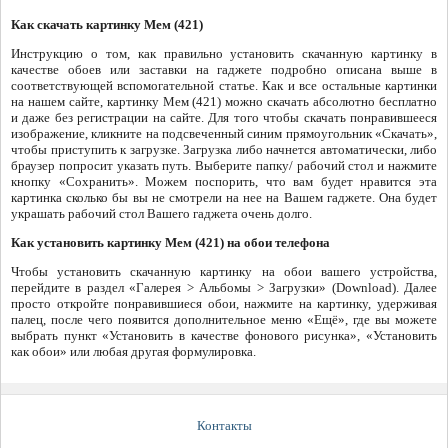
Как скачать картинку Мем (421)
Инструкцию о том, как правильно установить скачанную картинку в
качестве обоев или заставки на гаджете подробно описана выше в
соответствующей вспомогательной статье. Как и все остальные картинки
на нашем сайте, картинку Мем (421) можно скачать абсолютно бесплатно
и даже без регистрации на сайте. Для того чтобы скачать понравившееся
изображение, кликните на подсвеченный синим прямоугольник «Скачать»,
чтобы приступить к загрузке. Загрузка либо начнется автоматически, либо
браузер попросит указать путь. Выберите папку/ рабочий стол и нажмите
кнопку «Сохранить». Можем поспорить, что вам будет нравится эта
картинка сколько бы вы не смотрели на нее на Вашем гаджете. Она будет
украшать рабочий стол Вашего гаджета очень долго.
Как установить картинку Мем (421) на обои телефона
Чтобы установить скачанную картинку на обои вашего устройства,
перейдите в раздел «Галерея > Альбомы > Загрузки» (Download). Далее
просто откройте понравившиеся обои, нажмите на картинку, удерживая
палец, после чего появится дополнительное меню «Ещё», где вы можете
выбрать пункт «Установить в качестве фонового рисунка», «Установить
как обои» или любая другая формулировка.
Контакты