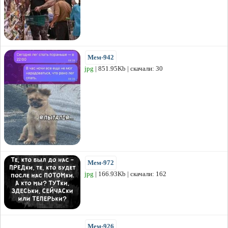
Мем-942
jpg
| 851.95Kb | скачали: 30
Мем-972
jpg
| 166.93Kb | скачали: 162
Мем-926