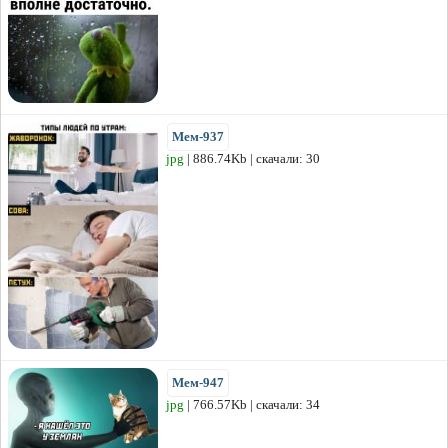
Мем-937
jpg
| 886.74Kb | скачали: 30
Мем-947
jpg
| 766.57Kb | скачали: 34