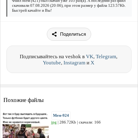
Файл Мем (421) был скачан уже 105 раз(а). А последний раз файл
скачивали 07.08.2026 (20:06), при этом размер у файла 123.57Kb.
Быстрей качайте и Вы!
Поделиться
Подписывайтесь на veshok в
VK
,
Telegram
,
Youtube
,
Instagram
и
X
Похожие файлы
Мем-924
jpg
| 286.72Kb | скачали: 166