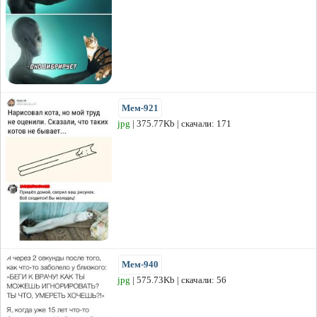
Мем-921
jpg
| 375.77Kb | скачали: 171
Мем-940
jpg
| 575.73Kb | скачали: 56