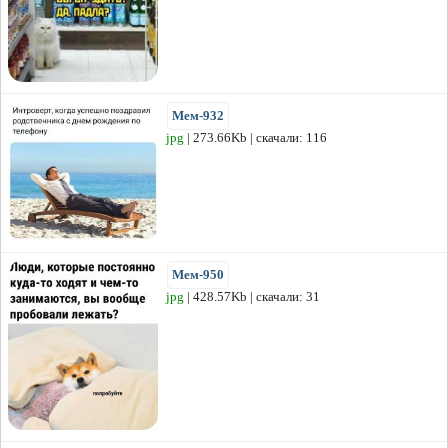
Мем-932
jpg
| 273.66Kb | скачали: 116
Мем-950
jpg
| 428.57Kb | скачали: 31