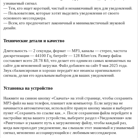
узнаваемый сигнал.
— Тем, кто ищет короткий, чистый и ненавязчивый звук для уведомлений.
— Пользователям, которые хотят выделить уведомления от своего
основного мессенджера.
— Всем, кто предпочитает лаконичный и минималистичный звуковой
дизайн.
Технические детали и качество
Длительность — 2 секунды, формат — MP3, каналы — стерео, частота
дискретизации — 44100 Гц, битрейт — 128 Кбит/сек. Размер файла
составляет всего 28.78 Кб, что делает его одним из самых компактных на
сайте для мгновенной загрузки. Файл добавлен на сайт 9 мая 2025 года.
Звук сбалансирован и хорошо передаёт все нюансы оригинального
сигнала, делая его идеальным выбором для ваших уведомлений.
Установка на устройство
Нажмите на синюю кнопку «Скачать» на этой странице, чтобы сохранить
MP3-файл на ваш телефон, планшет или компьютер. Если загрузка не
начинается автоматически, используйте правую кнопку мыши и выберите
пункт «Сохранить по ссылке как...». После сохранения файла перейдите в
настройки звука вашего устройства, выберите раздел «Уведомления» или
«Рингтоны» и укажите путь к загруженному файлу, чтобы каждый раз,
когда вам приходит уведомление, вы слышали этот знакомый и узнаваемый
сигнал, мгновенно ассоциирующийся с любимым мессенджером.