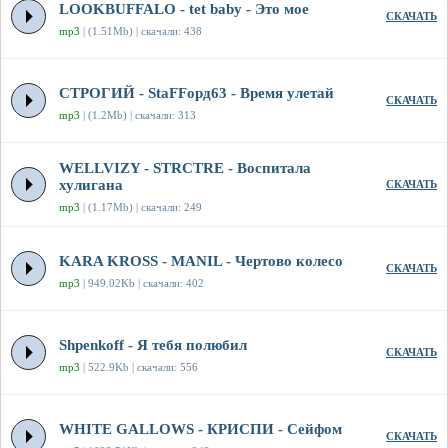
LOOKBUFFALO - tet baby - Это мое
СКАЧАТЬ
mp3
| (1.51Mb) | скачали: 438
СТРОГИЙ - StaFFорд63 - Время улетай
СКАЧАТЬ
mp3
| (1.2Mb) | скачали: 313
WELLVIZY - STRCTRE - Воспитала
хулигана
СКАЧАТЬ
mp3
| (1.17Mb) | скачали: 249
KARA KROSS - MANIL - Чертово колесо
СКАЧАТЬ
mp3
| 949.02Kb | скачали: 402
Shpenkoff - Я тебя полюбил
СКАЧАТЬ
mp3
| 522.9Kb | скачали: 556
WHITE GALLOWS - КРИСПИ - Сейфом
СКАЧАТЬ