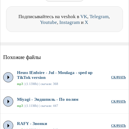
Подписывайтесь на veshok в
VK
,
Telegram
,
Youtube
,
Instagram
и
X
Похожие файлы
Heuss lEnfoirе - Jul - Moulaga - sped up
TikTok version
СКАЧАТЬ
mp3
| (1.13Mb) | скачали: 368
Miyagi - Эндшпиль - По полям
СКАЧАТЬ
mp3
| (1.11Mb) | скачали: 447
RAFY - Звонки
СКАЧАТЬ