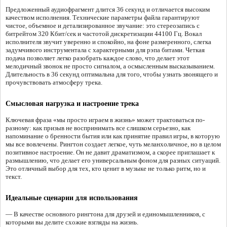
Предложенный аудиофрагмент длится 36 секунд и отличается высоким
качеством исполнения. Технические параметры файла гарантируют
чистое, объемное и детализированное звучание: это стереозапись с
битрейтом 320 Кбит/сек и частотой дискретизации 44100 Гц. Вокал
исполнителя звучит уверенно и спокойно, на фоне размеренного, слегка
задумчивого инструментала с характерными для рэпа битами. Четкая
подача позволяет легко разобрать каждое слово, что делает этот
мелодичный звонок не просто сигналом, а осмысленным высказыванием.
Длительность в 36 секунд оптимальна для того, чтобы узнать звонящего и
прочувствовать атмосферу трека.
Смысловая нагрузка и настроение трека
Ключевая фраза «мы просто играем в жизнь» может трактоваться по-
разному: как призыв не воспринимать все слишком серьезно, как
напоминание о бренности бытия или как принятие правил игры, в которую
мы все вовлечены. Рингтон создает легкое, чуть меланхоличное, но в целом
позитивное настроение. Он не давит драматизмом, а скорее приглашает к
размышлению, что делает его универсальным фоном для разных ситуаций.
Это отличный выбор для тех, кто ценит в музыке не только ритм, но и
текст.
Идеальные сценарии для использования
— В качестве основного рингтона для друзей и единомышленников, с
которыми вы делите схожие взгляды на жизнь.