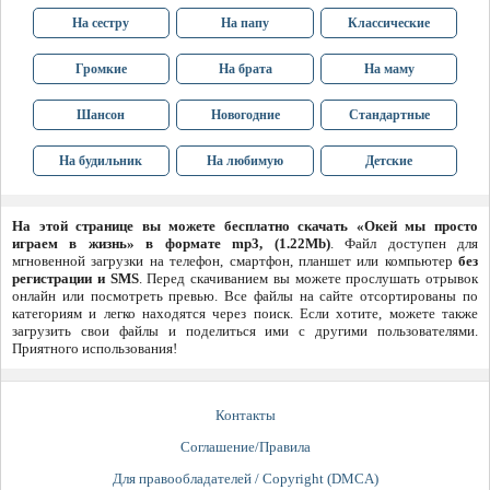
На сестру
На папу
Классические
Громкие
На брата
На маму
Шансон
Новогодние
Стандартные
На будильник
На любимую
Детские
На этой странице вы можете бесплатно скачать «Окей мы просто
играем в жизнь» в формате mp3, (1.22Mb)
. Файл доступен для
мгновенной загрузки на телефон, смартфон, планшет или компьютер
без
регистрации и SMS
. Перед скачиванием вы можете прослушать отрывок
онлайн или посмотреть превью. Все файлы на сайте отсортированы по
категориям и легко находятся через поиск. Если хотите, можете также
загрузить свои файлы и поделиться ими с другими пользователями.
Приятного использования!
Контакты
Соглашение/Правила
Для правообладателей / Copyright (DMCA)