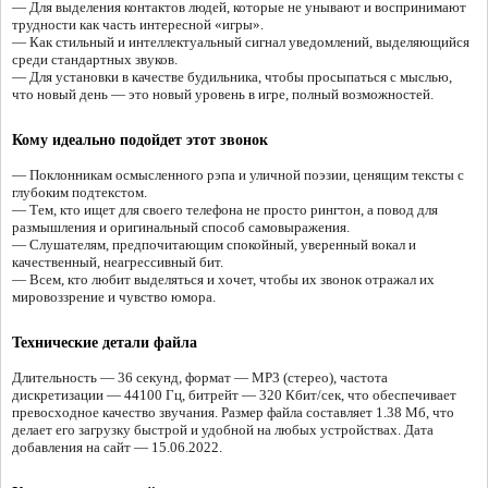
— Для выделения контактов людей, которые не унывают и воспринимают
трудности как часть интересной «игры».
— Как стильный и интеллектуальный сигнал уведомлений, выделяющийся
среди стандартных звуков.
— Для установки в качестве будильника, чтобы просыпаться с мыслью,
что новый день — это новый уровень в игре, полный возможностей.
Кому идеально подойдет этот звонок
— Поклонникам осмысленного рэпа и уличной поэзии, ценящим тексты с
глубоким подтекстом.
— Тем, кто ищет для своего телефона не просто рингтон, а повод для
размышления и оригинальный способ самовыражения.
— Слушателям, предпочитающим спокойный, уверенный вокал и
качественный, неагрессивный бит.
— Всем, кто любит выделяться и хочет, чтобы их звонок отражал их
мировоззрение и чувство юмора.
Технические детали файла
Длительность — 36 секунд, формат — MP3 (стерео), частота
дискретизации — 44100 Гц, битрейт — 320 Кбит/сек, что обеспечивает
превосходное качество звучания. Размер файла составляет 1.38 Мб, что
делает его загрузку быстрой и удобной на любых устройствах. Дата
добавления на сайт — 15.06.2022.