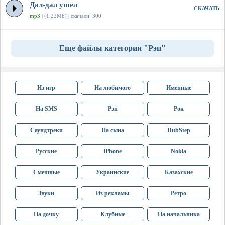
Дал-дал ушел
СКАЧАТЬ
mp3
| (1.22Mb) | скачали: 300
Еще файлы категории "Рэп"
Из игр
На любимого
Именные
На SMS
Рэп
Рок
Саундтреки
На сына
DubStep
Русские
iPhone
Nokia
Смешные
Украинские
Казахские
Звуки
Из рекламы
Ретро
На дочку
Клубные
На начальника