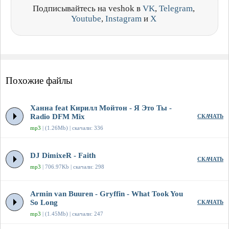
Подписывайтесь на veshok в
VK
,
Telegram
,
Youtube
,
Instagram
и
X
Похожие файлы
Ханна feat Кирилл Мойтон - Я Это Ты -
Radio DFM Mix
СКАЧАТЬ
mp3
| (1.26Mb) | скачали: 336
DJ DimixeR - Faith
СКАЧАТЬ
mp3
| 706.97Kb | скачали: 298
Armin van Buuren - Gryffin - What Took You
So Long
СКАЧАТЬ
mp3
| (1.45Mb) | скачали: 247