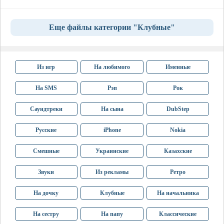
Еще файлы категории "Клубные"
Из игр
На любимого
Именные
На SMS
Рэп
Рок
Саундтреки
На сына
DubStep
Русские
iPhone
Nokia
Смешные
Украинские
Казахские
Звуки
Из рекламы
Ретро
На дочку
Клубные
На начальника
На сестру
На папу
Классические