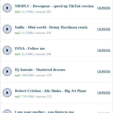
NBSPLV - Downpour - speed up TikTok version
СКАЧАТЬ
mp3
| (1.17Mb) | скачали: 265
Indila - Mini world - Denny Hardman remix
СКАЧАТЬ
mp3
| (1.23Mb) | скачали: 330
INNA - Follow me
СКАЧАТЬ
mp3
| (1.12Mb) | скачали: 246
Dj Antonio - Shattered dreams
СКАЧАТЬ
mp3
| 384.94Kb | скачали: 229
Robert Cristian - Alis Shuka - Big Jet Plane
СКАЧАТЬ
mp3
| 719.43Kb | скачали: 225
I am your mother - you listen to me