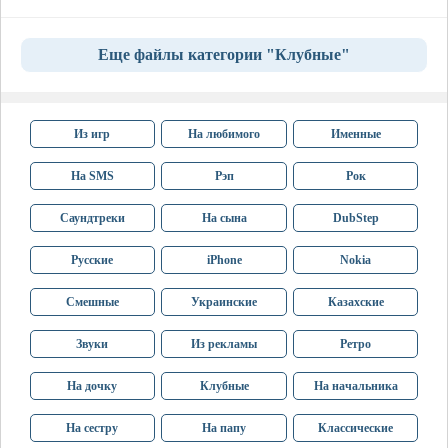
Еще файлы категории "Клубные"
Из игр
На любимого
Именные
На SMS
Рэп
Рок
Саундтреки
На сына
DubStep
Русские
iPhone
Nokia
Смешные
Украинские
Казахские
Звуки
Из рекламы
Ретро
На дочку
Клубные
На начальника
На сестру
На папу
Классические