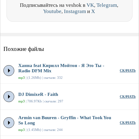
Подписывайтесь на veshok в
VK
,
Telegram
,
Youtube
,
Instagram
и
X
Похожие файлы
Ханна feat Кирилл Мойтон - Я Это Ты -
Radio DFM Mix
СКАЧАТЬ
mp3
| (1.26Mb) | скачали: 332
DJ DimixeR - Faith
СКАЧАТЬ
mp3
| 706.97Kb | скачали: 297
Armin van Buuren - Gryffin - What Took You
So Long
СКАЧАТЬ
mp3
| (1.45Mb) | скачали: 244