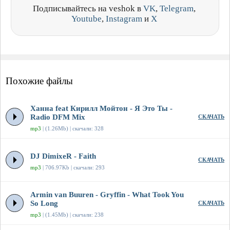
Подписывайтесь на veshok в
VK
,
Telegram
,
Youtube
,
Instagram
и
X
Похожие файлы
Ханна feat Кирилл Мойтон - Я Это Ты -
Radio DFM Mix
СКАЧАТЬ
mp3
| (1.26Mb) | скачали: 328
DJ DimixeR - Faith
СКАЧАТЬ
mp3
| 706.97Kb | скачали: 293
Armin van Buuren - Gryffin - What Took You
So Long
СКАЧАТЬ
mp3
| (1.45Mb) | скачали: 238