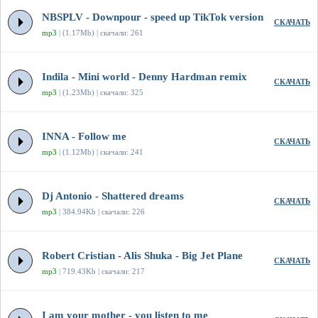
NBSPLV - Downpour - speed up TikTok version
СКАЧАТЬ
mp3
| (1.17Mb) | скачали: 261
Indila - Mini world - Denny Hardman remix
СКАЧАТЬ
mp3
| (1.23Mb) | скачали: 325
INNA - Follow me
СКАЧАТЬ
mp3
| (1.12Mb) | скачали: 241
Dj Antonio - Shattered dreams
СКАЧАТЬ
mp3
| 384.94Kb | скачали: 226
Robert Cristian - Alis Shuka - Big Jet Plane
СКАЧАТЬ
mp3
| 719.43Kb | скачали: 217
I am your mother - you listen to me