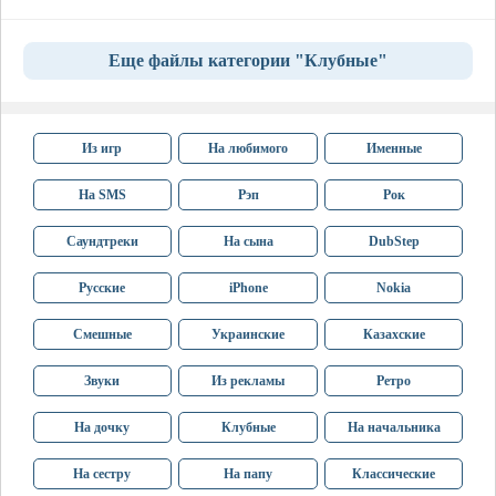
Еще файлы категории "Клубные"
Из игр
На любимого
Именные
На SMS
Рэп
Рок
Саундтреки
На сына
DubStep
Русские
iPhone
Nokia
Смешные
Украинские
Казахские
Звуки
Из рекламы
Ретро
На дочку
Клубные
На начальника
На сестру
На папу
Классические