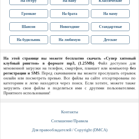
На сестру
На папу
Классические
Громкие
На брата
На маму
Шансон
Новогодние
Стандартные
На будильник
На любимую
Детские
На этой странице вы можете бесплатно скачать «Супер хитовый
клубный рингтон» в формате mp3, (1.25Mb)
. Файл доступен для
мгновенной загрузки на телефон, смартфон, планшет или компьютер
без
регистрации и SMS
. Перед скачиванием вы можете прослушать отрывок
онлайн или посмотреть превью. Все файлы на сайте отсортированы по
категориям и легко находятся через поиск. Если хотите, можете также
загрузить свои файлы и поделиться ими с другими пользователями.
Приятного использования!
Контакты
Соглашение/Правила
Для правообладателей / Copyright (DMCA)