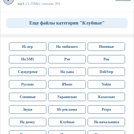
mp3
| (1.25Mb) | скачали: 391
Еще файлы категории "Клубные"
Из игр
На любимого
Именные
На SMS
Рэп
Рок
Саундтреки
На сына
DubStep
Русские
iPhone
Nokia
Смешные
Украинские
Казахские
Звуки
Из рекламы
Ретро
На дочку
Клубные
На начальника