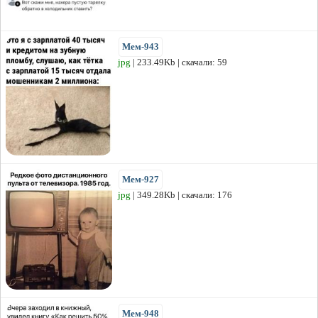
Мем-943
jpg
| 233.49Kb | скачали: 59
Мем-927
jpg
| 349.28Kb | скачали: 176
Мем-948