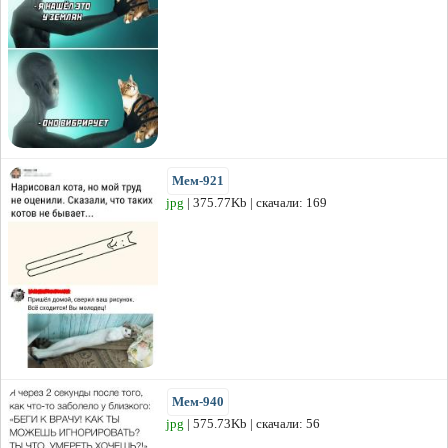
Мем-921
jpg
| 375.77Kb | скачали: 169
Мем-940
jpg
| 575.73Kb | скачали: 56