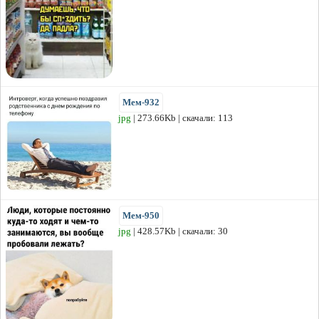
Мем-932
jpg
| 273.66Kb | скачали: 113
Мем-950
jpg
| 428.57Kb | скачали: 30