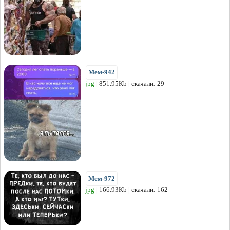
Мем-942
jpg
| 851.95Kb | скачали: 29
Мем-972
jpg
| 166.93Kb | скачали: 162