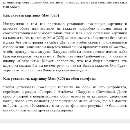
компьютер совершенно бесплатно и потом установить в качестве заставки
или обоев.
Как скачать картинку Мэм (325)
Инструкцию о том, как правильно установить скачанную картинку в
качестве обоев или заставки на гаджете подробно описана выше в
соответствующей вспомогательной статье. Как и все остальные картинки
на нашем сайте, картинку Мэм (325) можно скачать абсолютно бесплатно
и даже без регистрации на сайте. Для того чтобы скачать понравившееся
изображение, кликните на подсвеченный синим прямоугольник «Скачать»,
чтобы приступить к загрузке. Загрузка либо начнется автоматически, либо
браузер попросит указать путь. Выберите папку/ рабочий стол и нажмите
кнопку «Сохранить». Можем поспорить, что вам будет нравится эта
картинка сколько бы вы не смотрели на нее на Вашем гаджете. Она будет
украшать рабочий стол Вашего гаджета очень долго.
Как установить картинку Мэм (325) на обои телефона
Чтобы установить скачанную картинку на обои вашего устройства,
перейдите в раздел «Галерея > Альбомы > Загрузки» (Download). Далее
просто откройте понравившиеся обои, нажмите на картинку, удерживая
палец, после чего появится дополнительное меню «Ещё», где вы можете
выбрать пункт «Установить в качестве фонового рисунка», «Установить
как обои» или любая другая формулировка.