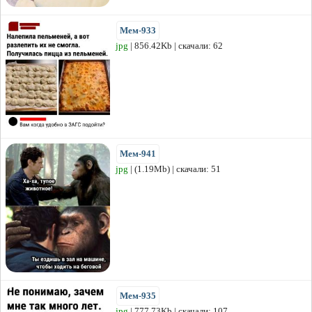
Мем-933
jpg
| 856.42Kb | скачали: 62
Мем-941
jpg
| (1.19Mb) | скачали: 51
Мем-935
jpg
| 777.73Kb | скачали: 107