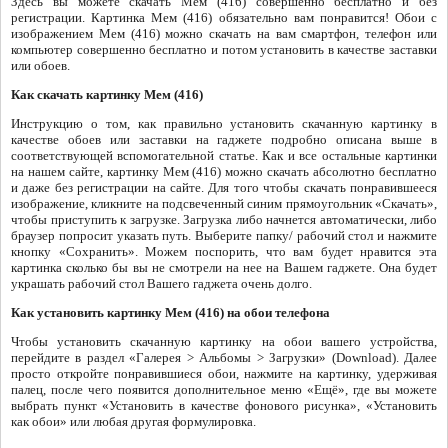
Здесь вы можете скачать Мем (416) совершенно бесплатно и без
регистрации. Картинка Мем (416) обязательно вам понравится! Обои с
изображением Мем (416) можно скачать на вам смартфон, телефон или
компьютер совершенно бесплатно и потом установить в качестве заставки
или обоев.
Как скачать картинку Мем (416)
Инструкцию о том, как правильно установить скачанную картинку в
качестве обоев или заставки на гаджете подробно описана выше в
соответствующей вспомогательной статье. Как и все остальные картинки
на нашем сайте, картинку Мем (416) можно скачать абсолютно бесплатно
и даже без регистрации на сайте. Для того чтобы скачать понравившееся
изображение, кликните на подсвеченный синим прямоугольник «Скачать»,
чтобы приступить к загрузке. Загрузка либо начнется автоматически, либо
браузер попросит указать путь. Выберите папку/ рабочий стол и нажмите
кнопку «Сохранить». Можем поспорить, что вам будет нравится эта
картинка сколько бы вы не смотрели на нее на Вашем гаджете. Она будет
украшать рабочий стол Вашего гаджета очень долго.
Как установить картинку Мем (416) на обои телефона
Чтобы установить скачанную картинку на обои вашего устройства,
перейдите в раздел «Галерея > Альбомы > Загрузки» (Download). Далее
просто откройте понравившиеся обои, нажмите на картинку, удерживая
палец, после чего появится дополнительное меню «Ещё», где вы можете
выбрать пункт «Установить в качестве фонового рисунка», «Установить
как обои» или любая другая формулировка.