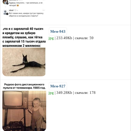
Мем-943
jpg
| 233.49Kb | скачали: 59
Мем-927
jpg
| 349.28Kb | скачали: 178