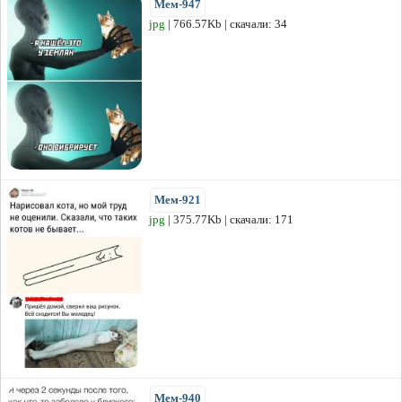
Мем-947
jpg
| 766.57Kb | скачали: 34
Мем-921
jpg
| 375.77Kb | скачали: 171
Мем-940