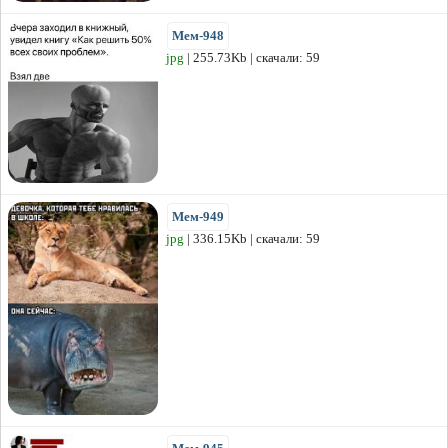
Мем-948
jpg
| 255.73Kb | скачали: 59
Мем-949
jpg
| 336.15Kb | скачали: 59