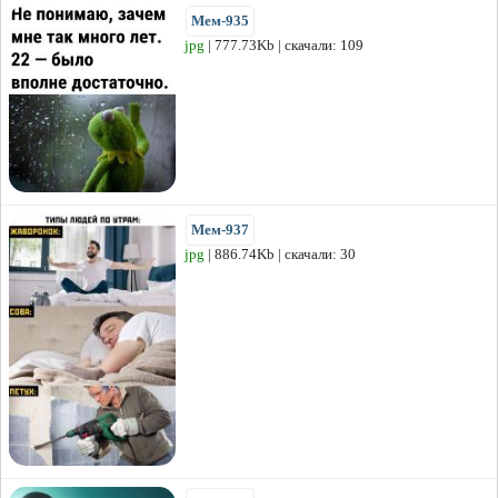
Мем-935
jpg
| 777.73Kb | скачали: 109
Мем-937
jpg
| 886.74Kb | скачали: 30