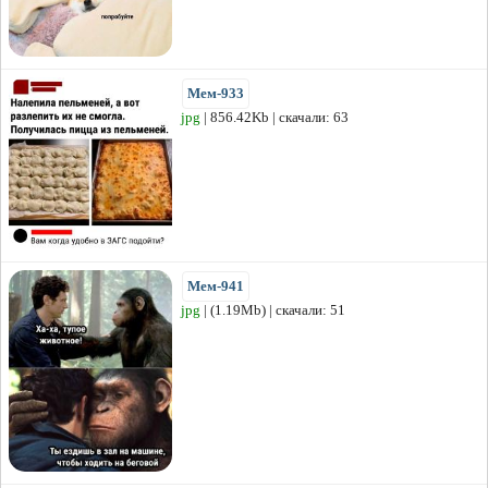
Мем-933
jpg
| 856.42Kb | скачали: 63
Мем-941
jpg
| (1.19Mb) | скачали: 51