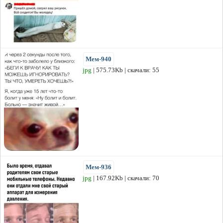
Мем-940
jpg
| 575.73Kb | скачали: 55
Мем-936
jpg
| 167.92Kb | скачали: 70