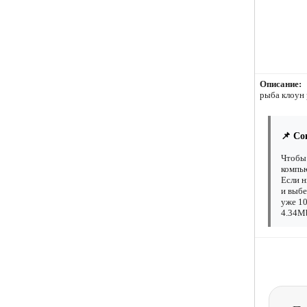
Описание:
рыба клоун
📌 Со
Чтобы 
компью
Если н
и выбе
уже 10
4.34Mb