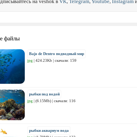
дписывайтесь на veshok в
VK
,
Telegram
,
Youtube
,
Instagram
е файлы
Bajo de Dentro подводный мир
jpg
| 424.23Kb | скачали: 159
рыбки под водой
jpg
| (6.15Mb) | скачали: 116
рыбки аквариум вода