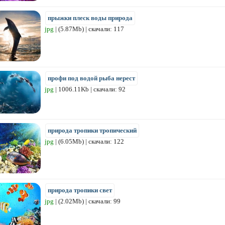
прыжки плеск воды природа
jpg
| (5.87Mb) | скачали: 117
профи под водой рыба нерест
jpg
| 1006.11Kb | скачали: 92
природа тропики тропический
jpg
| (6.05Mb) | скачали: 122
природа тропики свет
jpg
| (2.02Mb) | скачали: 99