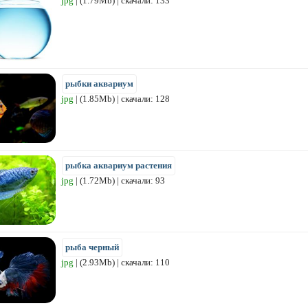
jpg
| (1.79Mb) | скачали: 133
рыбки аквариум
jpg
| (1.85Mb) | скачали: 128
рыбка аквариум растения
jpg
| (1.72Mb) | скачали: 93
рыба черный
jpg
| (2.93Mb) | скачали: 110