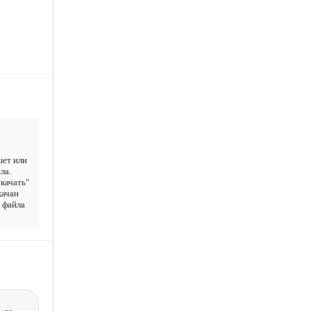
шет или
ла.
качать"
качан
у файла