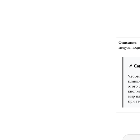
Описание:
медуза под
📌 Со
Чтобы 
планше
этого 
кнопке
мир пл
при эт