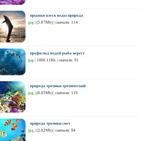
прыжки плеск воды природа
jpg
| (5.87Mb) | скачали: 114
профи под водой рыба нерест
jpg
| 1006.11Kb | скачали: 91
природа тропики тропический
jpg
| (6.05Mb) | скачали: 119
природа тропики свет
jpg
| (2.02Mb) | скачали: 94