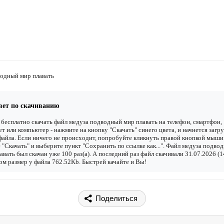
водный мир плавать
вет по скачиванию
бесплатно скачать файл медуза подводный мир плавать на телефон, смартфон,
т или компьютер - нажмите на кнопку "Скачать" синего цвета, и начнется загру
файла. Если ничего не происходит, попробуйте кликнуть правой кнопкой мыши
 "Скачать" и выберите пункт "Сохранить по ссылке как...". Файл медуза подво
авать был скачан уже 100 раз(а). А последний раз файл скачивали 31.07.2026 (1
ом размер у файла 762.52Kb. Быстрей качайте и Вы!
Поделиться