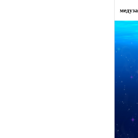
медуз