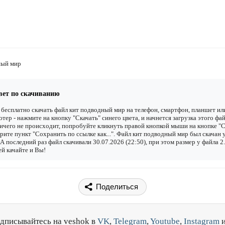
ный мир
вет по скачиванию
бесплатно скачать файл кит подводный мир на телефон, смартфон, планшет ил
тер - нажмите на кнопку "Скачать" синего цвета, и начнется загрузка этого фай
ичего не происходит, попробуйте кликнуть правой кнопкой мыши на кнопке "С
рите пункт "Сохранить по ссылке как...". Файл кит подводный мир был скачан 
. А последний раз файл скачивали 30.07.2026 (22:50), при этом размер у файла 
й качайте и Вы!
Поделиться
дписывайтесь на veshok в
VK
,
Telegram
,
Youtube
,
Instagram