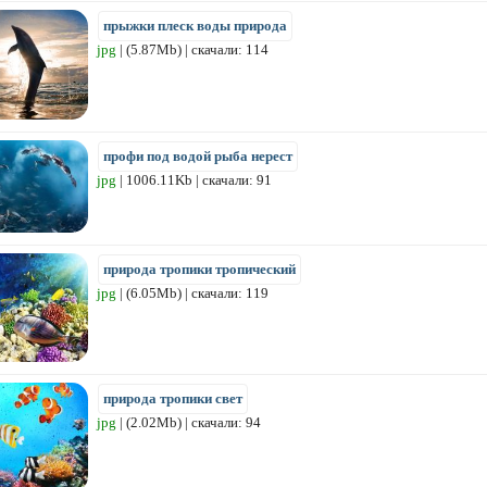
прыжки плеск воды природа
jpg
| (5.87Mb) | скачали: 114
профи под водой рыба нерест
jpg
| 1006.11Kb | скачали: 91
природа тропики тропический
jpg
| (6.05Mb) | скачали: 119
природа тропики свет
jpg
| (2.02Mb) | скачали: 94