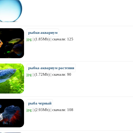
рыбки аквариум
jpg
| (1.85Mb) | скачали: 125
рыбка аквариум растения
jpg
| (1.72Mb) | скачали: 90
рыба черный
jpg
| (2.93Mb) | скачали: 108