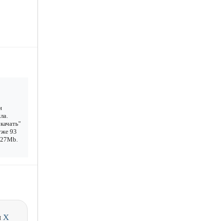
и
ла.
качать"
уже 93
2.27Mb.
и
X