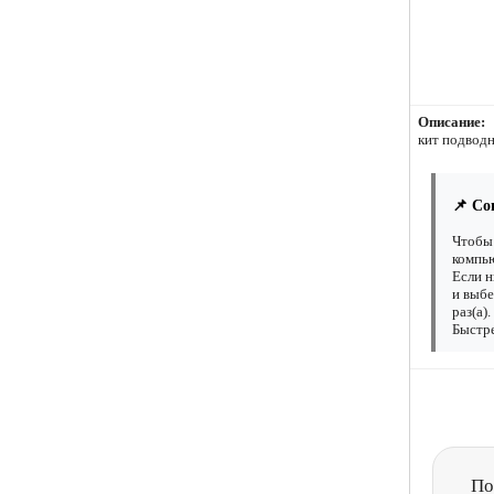
Описание:
кит подвод
📌 Со
Чтобы 
компью
Если н
и выбе
раз(а)
Быстре
По