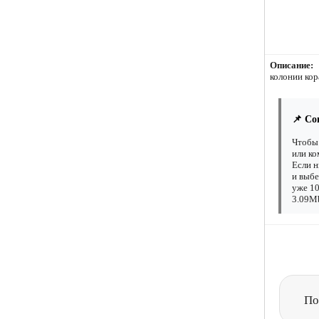
Описание:
колонии кора
📌 Со
Чтобы 
или ко
Если н
и выбе
уже 10
3.09Mb
По