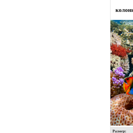
колони
Размер: