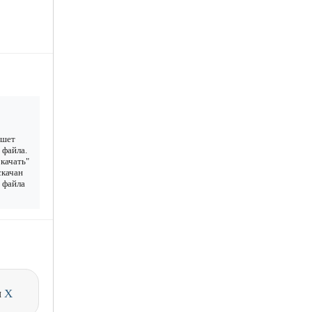
ншет
 файла.
качать"
скачан
у файла
и
X