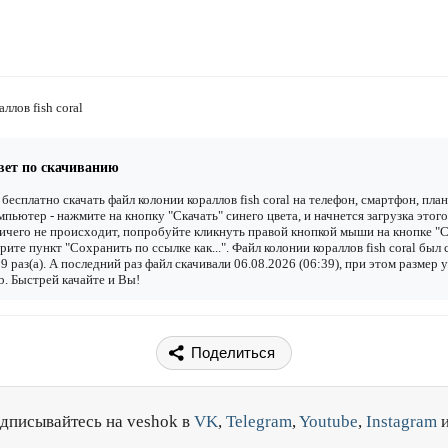
ллов fish coral
вет по скачиванию
бесплатно скачать файл колонии кораллов fish coral на телефон, смартфон, пла
мпьютер - нажмите на кнопку "Скачать" синего цвета, и начнется загрузка этого
ичего не происходит, попробуйте кликнуть правой кнопкой мыши на кнопке "С
рите пункт "Сохранить по ссылке как...". Файл колонии кораллов fish coral был 
9 раз(а). А последний раз файл скачивали 06.08.2026 (06:39), при этом размер 
. Быстрей качайте и Вы!
Поделиться
дписывайтесь на veshok в
VK
,
Telegram
,
Youtube
,
Instagram