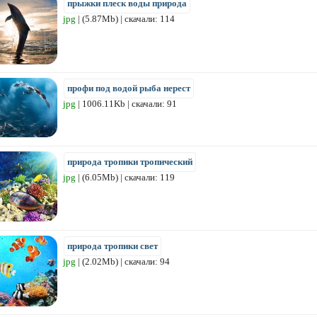
прыжки плеск воды природа
jpg
| (5.87Mb) | скачали: 114
профи под водой рыба нерест
jpg
| 1006.11Kb | скачали: 91
природа тропики тропический
jpg
| (6.05Mb) | скачали: 119
природа тропики свет
jpg
| (2.02Mb) | скачали: 94