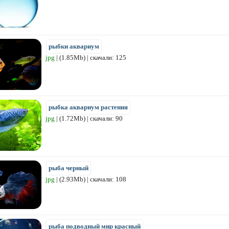
рыбки аквариум
jpg
| (1.85Mb) | скачали: 125
рыбка аквариум растения
jpg
| (1.72Mb) | скачали: 90
рыба черный
jpg
| (2.93Mb) | скачали: 108
рыба подводный мир красный