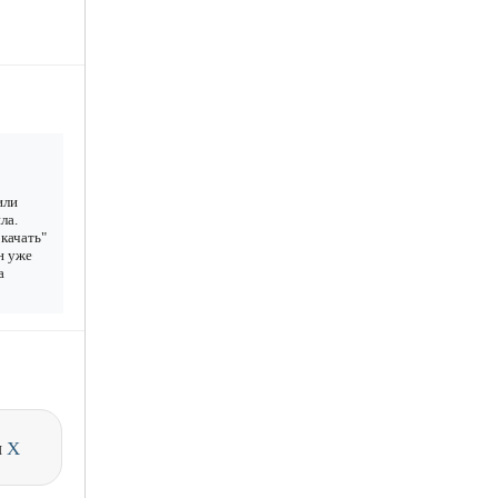
или
ла.
качать"
н уже
а
и
X