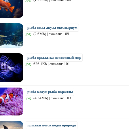
рыба пила акула океанариум
jpg
| (2.6Mb) | скачали: 109
рыба крылатка подводный мир
jpg
| 626.1Kb | скачали: 101
рыба клоун рыба кораллы
jpg
| (4.34Mb) | скачали: 103
прыжки плеск воды природа