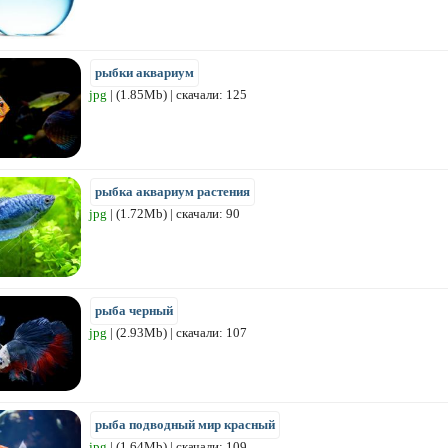
рыбки аквариум
jpg
| (1.85Mb) | скачали: 125
рыбка аквариум растения
jpg
| (1.72Mb) | скачали: 90
рыба черный
jpg
| (2.93Mb) | скачали: 107
рыба подводный мир красный
jpg
| (1.64Mb) | скачали: 109