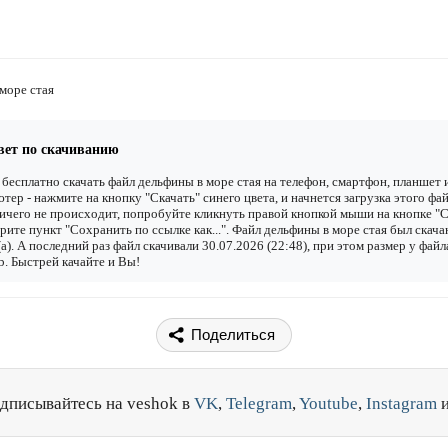
море стая
вет по скачиванию
бесплатно скачать файл дельфины в море стая на телефон, смартфон, планшет 
тер - нажмите на кнопку "Скачать" синего цвета, и начнется загрузка этого фай
ичего не происходит, попробуйте кликнуть правой кнопкой мыши на кнопке "С
рите пункт "Сохранить по ссылке как...". Файл дельфины в море стая был скача
(а). А последний раз файл скачивали 30.07.2026 (22:48), при этом размер у файл
. Быстрей качайте и Вы!
Поделиться
дписывайтесь на veshok в
VK
,
Telegram
,
Youtube
,
Instagram