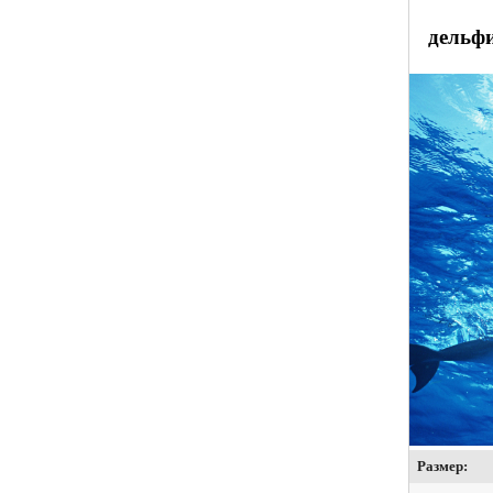
дельфи
Размер: