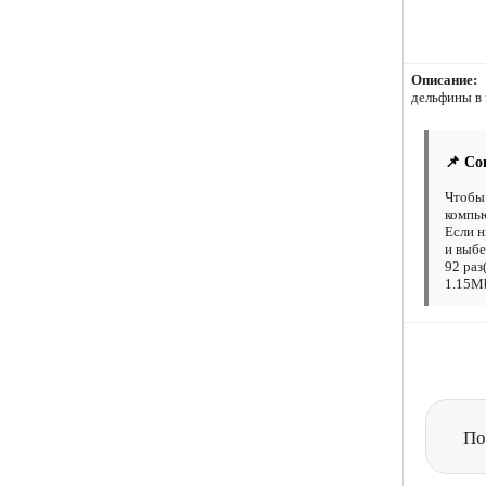
Описание:
дельфины в 
📌 Со
Чтобы 
компью
Если н
и выбе
92 раз
1.15Mb
По