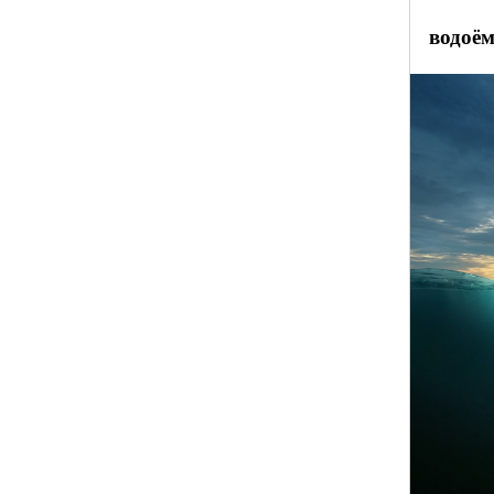
водоё