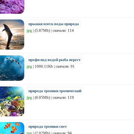
прыжки плеск воды природа
jpg
| (5.87Mb) | скачали: 114
профи под водой рыба нерест
jpg
| 1006.11Kb | скачали: 91
природа тропики тропический
jpg
| (6.05Mb) | скачали: 119
природа тропики свет
jpg
| (2.02Mb) | скачали: 94