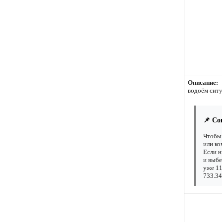
Описание:
водоём сит
📌 Со
Чтобы 
или ко
Если н
и выбе
уже 11
733.34