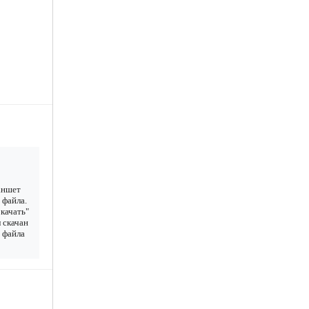
аншет
 файла.
качать"
 скачан
у файла