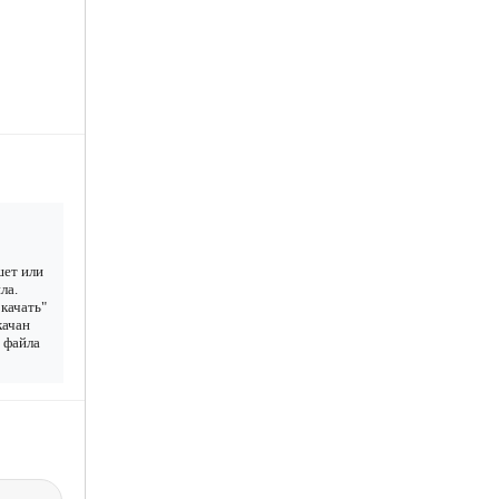
шет или
ла.
качать"
качан
у файла