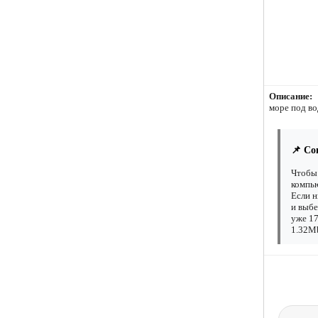
Описание:
море под во
📌 Со
Чтобы 
компью
Если н
и выбе
уже 17
1.32Mb