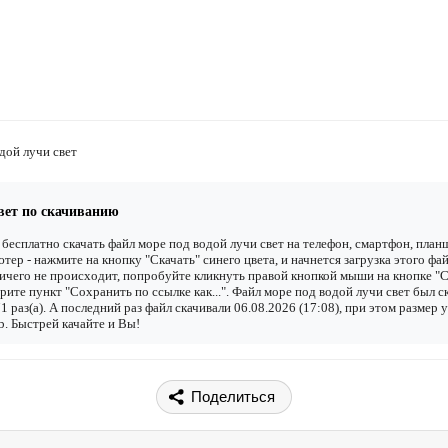
дой лучи свет
вет по скачиванию
бесплатно скачать файл море под водой лучи свет на телефон, смартфон, план
тер - нажмите на кнопку "Скачать" синего цвета, и начнется загрузка этого фай
ичего не происходит, попробуйте кликнуть правой кнопкой мыши на кнопке "С
рите пункт "Сохранить по ссылке как...". Файл море под водой лучи свет был с
1 раз(а). А последний раз файл скачивали 06.08.2026 (17:08), при этом размер 
. Быстрей качайте и Вы!
Поделиться