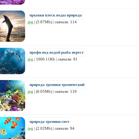
прыжки плеск воды природа
jpg
| (5.87Mb) | скачали: 114
профи под водой рыба нерест
jpg
| 1006.11Kb | скачали: 91
природа тропики тропический
jpg
| (6.05Mb) | скачали: 119
природа тропики свет
jpg
| (2.02Mb) | скачали: 94