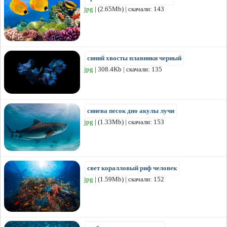
jpg
| (2.65Mb) | скачали: 143
синий хвосты плавники черный
jpg
| 308.4Kb | скачали: 135
синева песок дно акулы лучи
jpg
| (1.33Mb) | скачали: 153
свет коралловый риф человек
jpg
| (1.59Mb) | скачали: 152