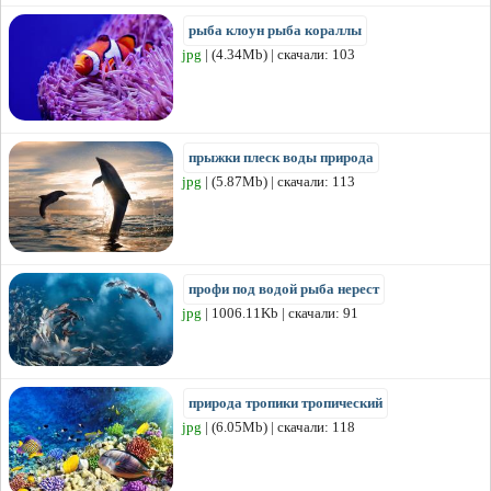
рыба клоун рыба кораллы
jpg
| (4.34Mb) | скачали: 103
прыжки плеск воды природа
jpg
| (5.87Mb) | скачали: 113
профи под водой рыба нерест
jpg
| 1006.11Kb | скачали: 91
природа тропики тропический
jpg
| (6.05Mb) | скачали: 118