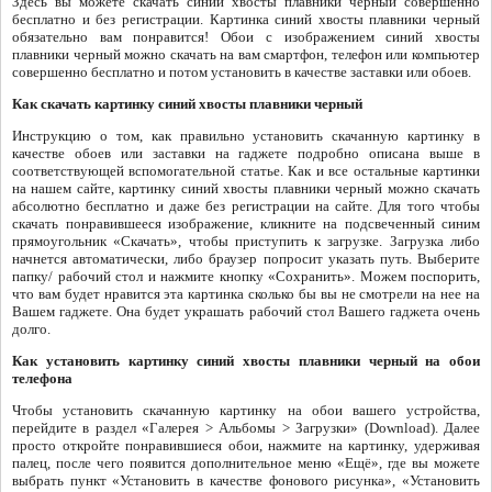
Здесь вы можете скачать синий хвосты плавники черный совершенно
бесплатно и без регистрации. Картинка синий хвосты плавники черный
обязательно вам понравится! Обои с изображением синий хвосты
плавники черный можно скачать на вам смартфон, телефон или компьютер
совершенно бесплатно и потом установить в качестве заставки или обоев.
Как скачать картинку синий хвосты плавники черный
Инструкцию о том, как правильно установить скачанную картинку в
качестве обоев или заставки на гаджете подробно описана выше в
соответствующей вспомогательной статье. Как и все остальные картинки
на нашем сайте, картинку синий хвосты плавники черный можно скачать
абсолютно бесплатно и даже без регистрации на сайте. Для того чтобы
скачать понравившееся изображение, кликните на подсвеченный синим
прямоугольник «Скачать», чтобы приступить к загрузке. Загрузка либо
начнется автоматически, либо браузер попросит указать путь. Выберите
папку/ рабочий стол и нажмите кнопку «Сохранить». Можем поспорить,
что вам будет нравится эта картинка сколько бы вы не смотрели на нее на
Вашем гаджете. Она будет украшать рабочий стол Вашего гаджета очень
долго.
Как установить картинку синий хвосты плавники черный на обои
телефона
Чтобы установить скачанную картинку на обои вашего устройства,
перейдите в раздел «Галерея > Альбомы > Загрузки» (Download). Далее
просто откройте понравившиеся обои, нажмите на картинку, удерживая
палец, после чего появится дополнительное меню «Ещё», где вы можете
выбрать пункт «Установить в качестве фонового рисунка», «Установить