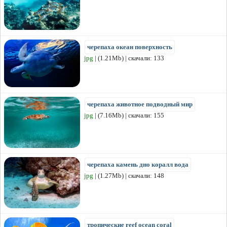
черепаха океан поверхность
jpg
| (1.21Mb) | скачали: 133
черепаха животное подводный мир
jpg
| (7.16Mb) | скачали: 155
черепаха камень дно коралл вода
jpg
| (1.27Mb) | скачали: 148
тропические reef ocean coral