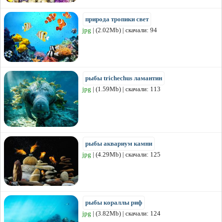
природа тропики свет
jpg
| (2.02Mb) | скачали: 94
рыбы trichechus ламантин
jpg
| (1.59Mb) | скачали: 113
рыбы аквариум камни
jpg
| (4.29Mb) | скачали: 125
рыбы кораллы риф
jpg
| (3.82Mb) | скачали: 124