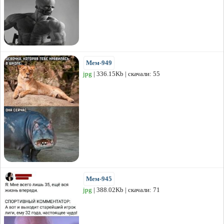
Мем-949
jpg
| 336.15Kb | скачали: 55
Мем-945
jpg
| 388.02Kb | скачали: 71