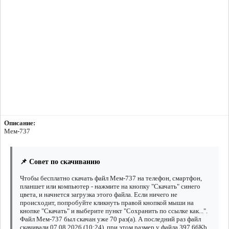
Описание:
Мем-737
📌 Совет по скачиванию
Чтобы бесплатно скачать файл Мем-737 на телефон, смартфон,
планшет или компьютер - нажмите на кнопку "Скачать" синего
цвета, и начнется загрузка этого файла. Если ничего не
происходит, попробуйте кликнуть правой кнопкой мыши на
кнопке "Скачать" и выберите пункт "Сохранить по ссылке как...".
Файл Мем-737 был скачан уже 70 раз(а). А последний раз файл
скачивали 07.08.2026 (10:24), при этом размер у файла 397.66Kb.