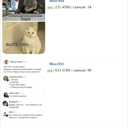
Мем-944
jpg
| 231.45Kb | скачали: 54
Мем-931
jpg
| 633.31Kb | скачали: 99