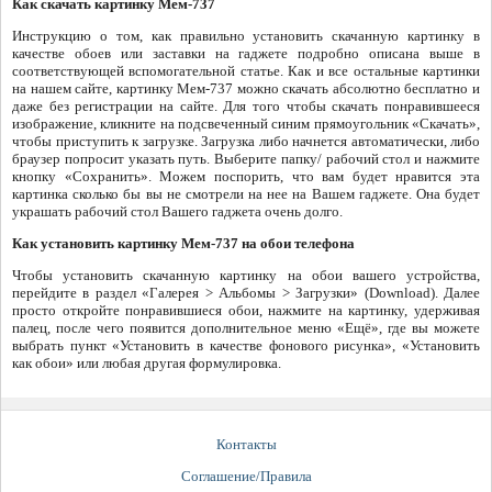
Как скачать картинку Мем-737
Инструкцию о том, как правильно установить скачанную картинку в
качестве обоев или заставки на гаджете подробно описана выше в
соответствующей вспомогательной статье. Как и все остальные картинки
на нашем сайте, картинку Мем-737 можно скачать абсолютно бесплатно и
даже без регистрации на сайте. Для того чтобы скачать понравившееся
изображение, кликните на подсвеченный синим прямоугольник «Скачать»,
чтобы приступить к загрузке. Загрузка либо начнется автоматически, либо
браузер попросит указать путь. Выберите папку/ рабочий стол и нажмите
кнопку «Сохранить». Можем поспорить, что вам будет нравится эта
картинка сколько бы вы не смотрели на нее на Вашем гаджете. Она будет
украшать рабочий стол Вашего гаджета очень долго.
Как установить картинку Мем-737 на обои телефона
Чтобы установить скачанную картинку на обои вашего устройства,
перейдите в раздел «Галерея > Альбомы > Загрузки» (Download). Далее
просто откройте понравившиеся обои, нажмите на картинку, удерживая
палец, после чего появится дополнительное меню «Ещё», где вы можете
выбрать пункт «Установить в качестве фонового рисунка», «Установить
как обои» или любая другая формулировка.
Контакты
Соглашение/Правила