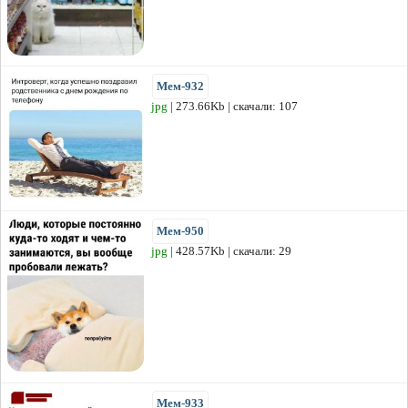
Мем-932
jpg
| 273.66Kb | скачали: 107
Мем-950
jpg
| 428.57Kb | скачали: 29
Мем-933