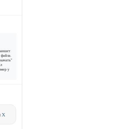
ланшет
 файла.
качать"
ыл
змер у
и
X