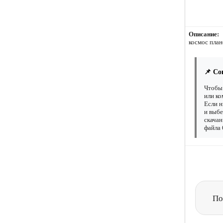
Описание:
космос план
📌 Со
Чтобы 
или ко
Если н
и выбе
скачан
файла 
По