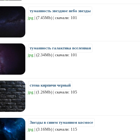
туманность звездное небо звезды
jpg
| (7.45Mb) | скачали: 101
туманность галактика вселенная
jpg
| (2.34Mb) | скачали: 101
стена кирпичи черный
jpg
| (1.26Mb) | скачали: 105
Звезды в синем туманном космосе
jpg
| (3.16Mb) | скачали: 115