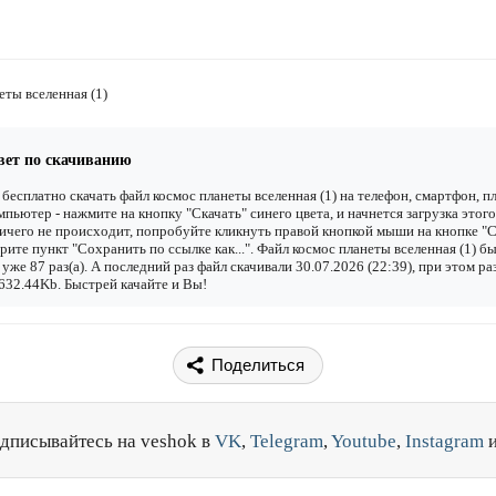
еты вселенная (1)
вет по скачиванию
бесплатно скачать файл космос планеты вселенная (1) на телефон, смартфон, п
мпьютер - нажмите на кнопку "Скачать" синего цвета, и начнется загрузка этого
ичего не происходит, попробуйте кликнуть правой кнопкой мыши на кнопке "С
рите пункт "Сохранить по ссылке как...". Файл космос планеты вселенная (1) б
 уже 87 раз(а). А последний раз файл скачивали 30.07.2026 (22:39), при этом ра
632.44Kb. Быстрей качайте и Вы!
Поделиться
дписывайтесь на veshok в
VK
,
Telegram
,
Youtube
,
Instagram