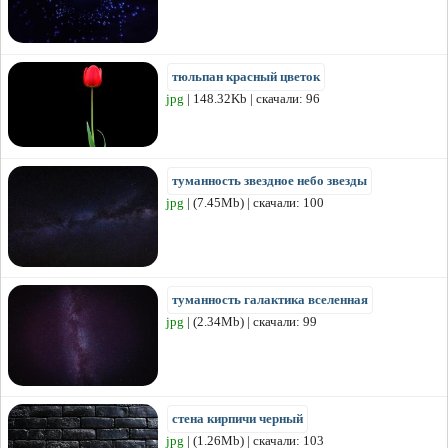
тюльпан красный цветок
jpg
| 148.32Kb | скачали: 96
туманность звездное небо звезды
jpg
| (7.45Mb) | скачали: 100
туманность галактика вселенная
jpg
| (2.34Mb) | скачали: 99
стена кирпичи черный
jpg
| (1.26Mb) | скачали: 103