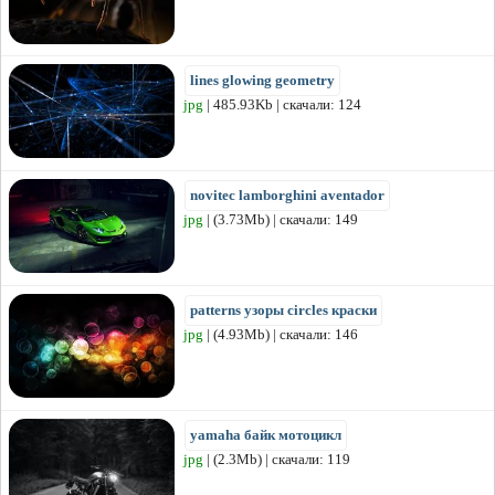
lines glowing geometry
jpg
| 485.93Kb | скачали: 124
novitec lamborghini aventador
jpg
| (3.73Mb) | скачали: 149
patterns узоры circles краски
jpg
| (4.93Mb) | скачали: 146
yamaha байк мотоцикл
jpg
| (2.3Mb) | скачали: 119