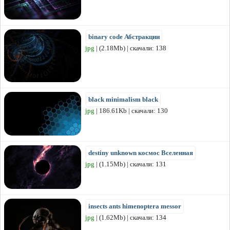
binary code Абстракции
jpg
| (2.18Mb) | скачали: 138
black minimalism black
jpg
| 186.61Kb | скачали: 130
destiny unknown космос Вселенная
jpg
| (1.15Mb) | скачали: 131
insects ants himenoptera messor
jpg
| (1.62Mb) | скачали: 134