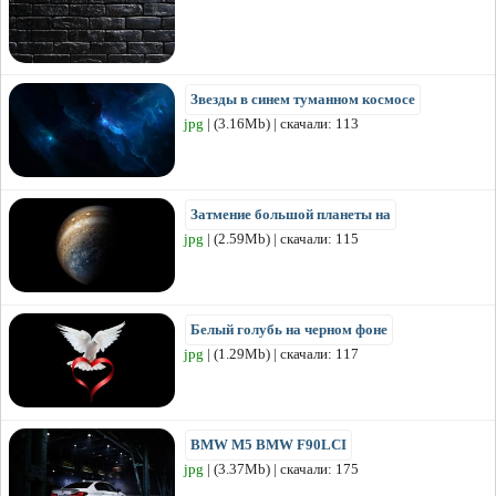
Звезды в синем туманном космосе
jpg
| (3.16Mb) | скачали: 113
Затмение большой планеты на
jpg
| (2.59Mb) | скачали: 115
Белый голубь на черном фоне
jpg
| (1.29Mb) | скачали: 117
BMW M5 BMW F90LCI
jpg
| (3.37Mb) | скачали: 175