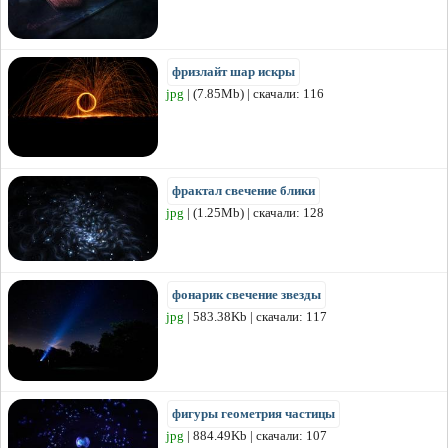
фризлайт шар искры
jpg
| (7.85Mb) | скачали: 116
фрактал свечение блики
jpg
| (1.25Mb) | скачали: 128
фонарик свечение звезды
jpg
| 583.38Kb | скачали: 117
фигуры геометрия частицы
jpg
| 884.49Kb | скачали: 107